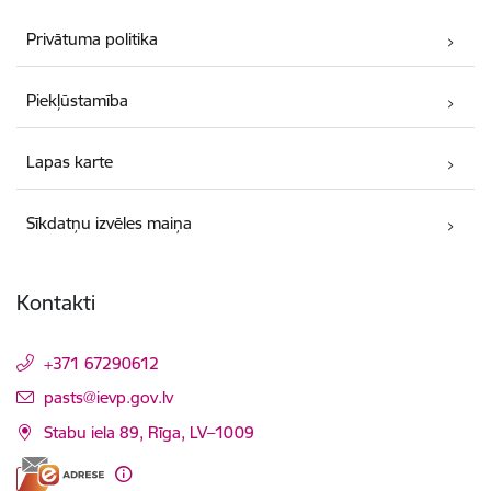
Privātuma politika
Piekļūstamība
Lapas karte
Sīkdatņu izvēles maiņa
Kontakti
+371 67290612
E-pasts:
pasts@ievp.gov.lv
Stabu iela 89, Rīga, LV–1009