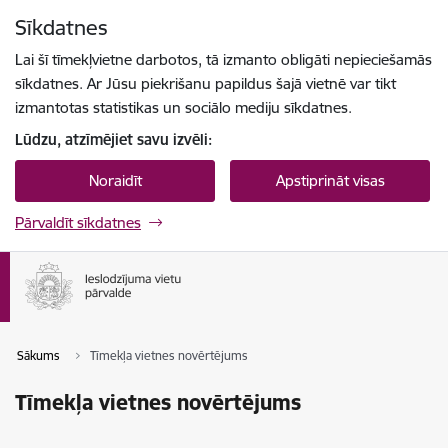
Pāriet uz lapas saturu
Sīkdatnes
Spied
lai meklētu
Enter
Lai šī tīmekļvietne darbotos, tā izmanto obligāti nepieciešamās
sīkdatnes. Ar Jūsu piekrišanu papildus šajā vietnē var tikt
izmantotas statistikas un sociālo mediju sīkdatnes.
Lūdzu, atzīmējiet savu izvēli:
Noraidīt
Apstiprināt visas
Pārvaldīt sīkdatnes
Sākums
Tīmekļa vietnes novērtējums
Tīmekļa vietnes novērtējums