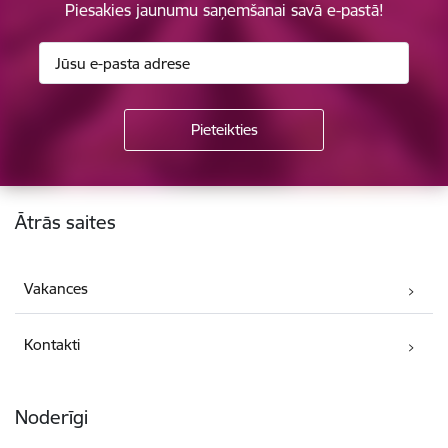
Piesakies jaunumu saņemšanai savā e-pastā!
Kājene
Ātrās saites
Vakances
Kontakti
Noderīgi