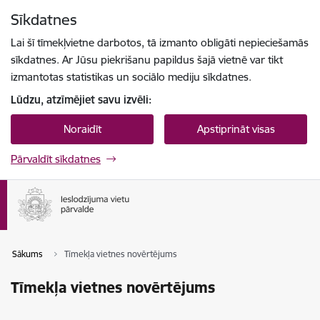
Pāriet uz lapas saturu
Sīkdatnes
Spied
lai meklētu
Enter
Lai šī tīmekļvietne darbotos, tā izmanto obligāti nepieciešamās
sīkdatnes. Ar Jūsu piekrišanu papildus šajā vietnē var tikt
izmantotas statistikas un sociālo mediju sīkdatnes.
Lūdzu, atzīmējiet savu izvēli:
Noraidīt
Apstiprināt visas
Pārvaldīt sīkdatnes
Sākums
Tīmekļa vietnes novērtējums
Tīmekļa vietnes novērtējums