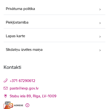
Privātuma politika
Piekļūstamība
Lapas karte
Sīkdatņu izvēles maiņa
Kontakti
+371 67290612
E-pasts:
pasts@ievp.gov.lv
Stabu iela 89, Rīga, LV–1009