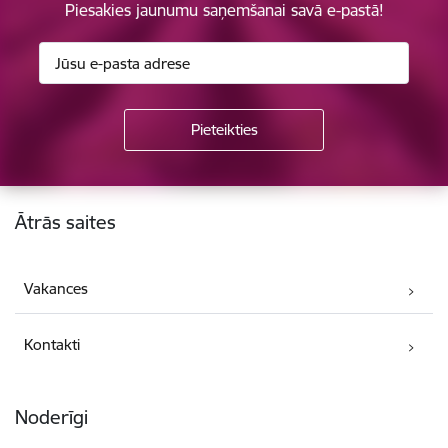
Piesakies jaunumu saņemšanai savā e-pastā!
Kājene
Ātrās saites
Vakances
Kontakti
Noderīgi