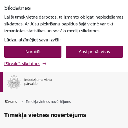
Pāriet uz lapas saturu
Sīkdatnes
Spied
lai meklētu
Enter
Lai šī tīmekļvietne darbotos, tā izmanto obligāti nepieciešamās
sīkdatnes. Ar Jūsu piekrišanu papildus šajā vietnē var tikt
izmantotas statistikas un sociālo mediju sīkdatnes.
Lūdzu, atzīmējiet savu izvēli:
Noraidīt
Apstiprināt visas
Pārvaldīt sīkdatnes
Sākums
Tīmekļa vietnes novērtējums
Tīmekļa vietnes novērtējums