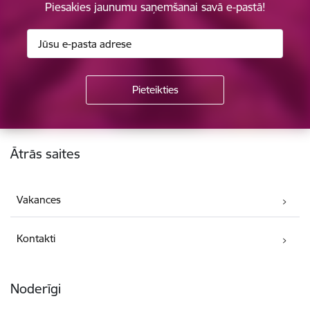
Piesakies jaunumu saņemšanai savā e-pastā!
Kājene
Ātrās saites
Vakances
Kontakti
Noderīgi