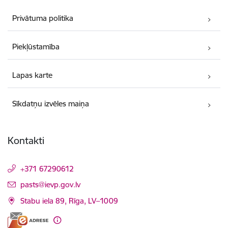
Privātuma politika
Piekļūstamība
Lapas karte
Sīkdatņu izvēles maiņa
Kontakti
+371 67290612
E-pasts:
pasts@ievp.gov.lv
Stabu iela 89, Rīga, LV–1009