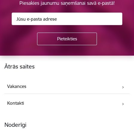
Piesakies jaunumu saņemšanai savā e-pastā!
Kājene
Ātrās saites
Vakances
Kontakti
Noderīgi