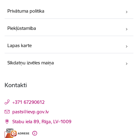
Privātuma politika
Piekļūstamība
Lapas karte
Sīkdatņu izvēles maiņa
Kontakti
+371 67290612
E-pasts:
pasts@ievp.gov.lv
Stabu iela 89, Rīga, LV–1009