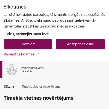
Pāriet uz lapas saturu
Sīkdatnes
Spied
lai meklētu
Enter
Lai šī tīmekļvietne darbotos, tā izmanto obligāti nepieciešamās
sīkdatnes. Ar Jūsu piekrišanu papildus šajā vietnē var tikt
izmantotas statistikas un sociālo mediju sīkdatnes.
Lūdzu, atzīmējiet savu izvēli:
Noraidīt
Apstiprināt visas
Pārvaldīt sīkdatnes
Sākums
Tīmekļa vietnes novērtējums
Tīmekļa vietnes novērtējums