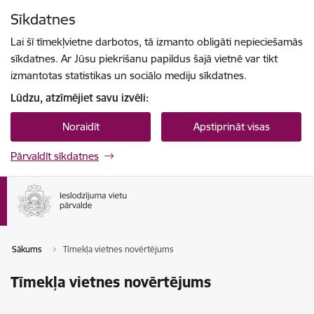
Pāriet uz lapas saturu
Sīkdatnes
Spied
lai meklētu
Enter
Lai šī tīmekļvietne darbotos, tā izmanto obligāti nepieciešamās
sīkdatnes. Ar Jūsu piekrišanu papildus šajā vietnē var tikt
izmantotas statistikas un sociālo mediju sīkdatnes.
Lūdzu, atzīmējiet savu izvēli:
Noraidīt
Apstiprināt visas
Pārvaldīt sīkdatnes
Sākums
Tīmekļa vietnes novērtējums
Tīmekļa vietnes novērtējums