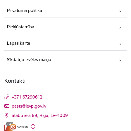
Privātuma politika
Piekļūstamība
Lapas karte
Sīkdatņu izvēles maiņa
Kontakti
+371 67290612
E-pasts:
pasts@ievp.gov.lv
Stabu iela 89, Rīga, LV–1009