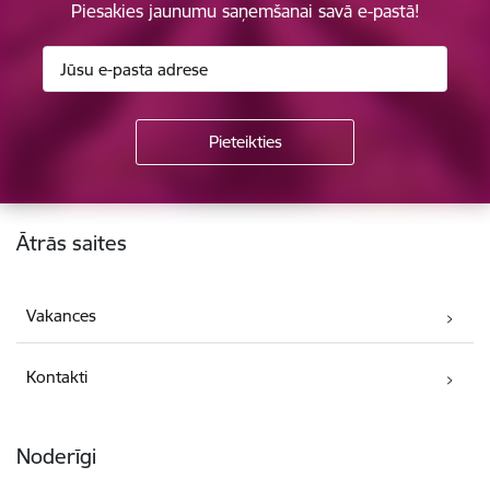
Piesakies jaunumu saņemšanai savā e-pastā!
Kājene
Ātrās saites
Vakances
Kontakti
Noderīgi