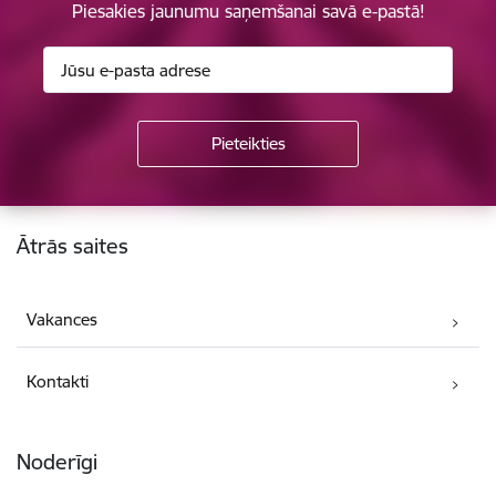
Piesakies jaunumu saņemšanai savā e-pastā!
Kājene
Ātrās saites
Vakances
Kontakti
Noderīgi