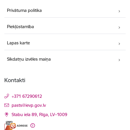
Privātuma politika
Piekļūstamība
Lapas karte
Sīkdatņu izvēles maiņa
Kontakti
+371 67290612
E-pasts:
pasts@ievp.gov.lv
Stabu iela 89, Rīga, LV–1009