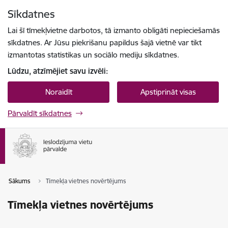
Pāriet uz lapas saturu
Sīkdatnes
Spied
lai meklētu
Enter
Lai šī tīmekļvietne darbotos, tā izmanto obligāti nepieciešamās
sīkdatnes. Ar Jūsu piekrišanu papildus šajā vietnē var tikt
izmantotas statistikas un sociālo mediju sīkdatnes.
Lūdzu, atzīmējiet savu izvēli:
Noraidīt
Apstiprināt visas
Pārvaldīt sīkdatnes
Sākums
Tīmekļa vietnes novērtējums
Tīmekļa vietnes novērtējums