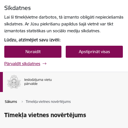
Pāriet uz lapas saturu
Sīkdatnes
Spied
lai meklētu
Enter
Lai šī tīmekļvietne darbotos, tā izmanto obligāti nepieciešamās
sīkdatnes. Ar Jūsu piekrišanu papildus šajā vietnē var tikt
izmantotas statistikas un sociālo mediju sīkdatnes.
Lūdzu, atzīmējiet savu izvēli:
Noraidīt
Apstiprināt visas
Pārvaldīt sīkdatnes
Sākums
Tīmekļa vietnes novērtējums
Tīmekļa vietnes novērtējums