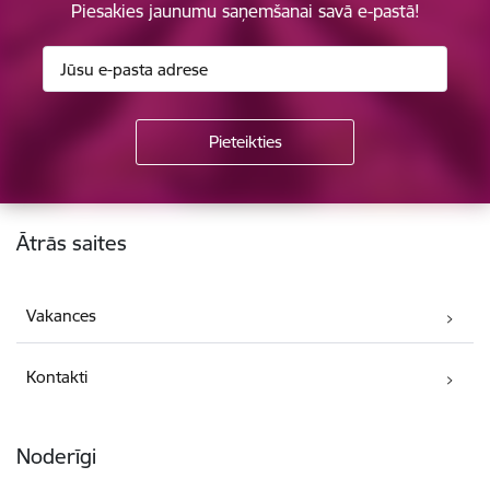
Piesakies jaunumu saņemšanai savā e-pastā!
Kājene
Ātrās saites
Vakances
Kontakti
Noderīgi