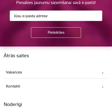
Piesakies jaunumu saņemšanai savā e-pastā!
Kājene
Ātrās saites
Vakances
Kontakti
Noderīgi