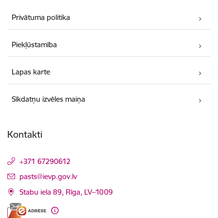
Privātuma politika
Piekļūstamība
Lapas karte
Sīkdatņu izvēles maiņa
Kontakti
+371 67290612
E-pasts:
pasts@ievp.gov.lv
Stabu iela 89, Rīga, LV–1009