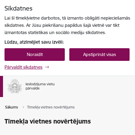
Pāriet uz lapas saturu
Sīkdatnes
Spied
lai meklētu
Enter
Lai šī tīmekļvietne darbotos, tā izmanto obligāti nepieciešamās
sīkdatnes. Ar Jūsu piekrišanu papildus šajā vietnē var tikt
izmantotas statistikas un sociālo mediju sīkdatnes.
Lūdzu, atzīmējiet savu izvēli:
Noraidīt
Apstiprināt visas
Pārvaldīt sīkdatnes
Sākums
Tīmekļa vietnes novērtējums
Tīmekļa vietnes novērtējums