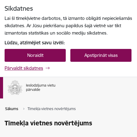
Pāriet uz lapas saturu
Sīkdatnes
Spied
lai meklētu
Enter
Lai šī tīmekļvietne darbotos, tā izmanto obligāti nepieciešamās
sīkdatnes. Ar Jūsu piekrišanu papildus šajā vietnē var tikt
izmantotas statistikas un sociālo mediju sīkdatnes.
Lūdzu, atzīmējiet savu izvēli:
Noraidīt
Apstiprināt visas
Pārvaldīt sīkdatnes
Sākums
Tīmekļa vietnes novērtējums
Tīmekļa vietnes novērtējums