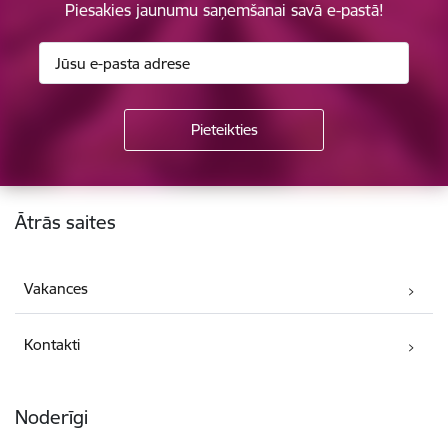
Piesakies jaunumu saņemšanai savā e-pastā!
Kājene
Ātrās saites
Vakances
Kontakti
Noderīgi