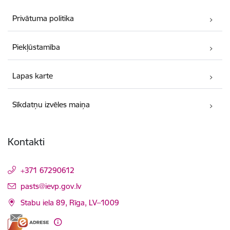
Privātuma politika
Piekļūstamība
Lapas karte
Sīkdatņu izvēles maiņa
Kontakti
+371 67290612
E-pasts:
pasts@ievp.gov.lv
Stabu iela 89, Rīga, LV–1009