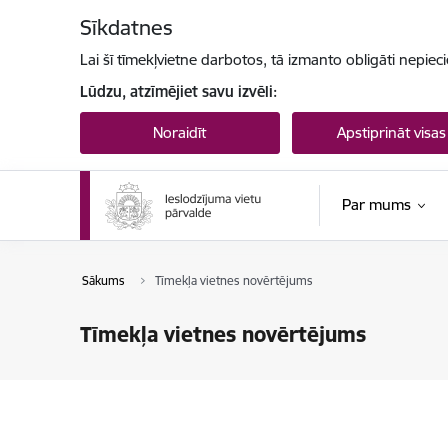
Pāriet uz lapas saturu
Sīkdatnes
Lai šī tīmekļvietne darbotos, tā izmanto obligāti nepiec
Lūdzu, atzīmējiet savu izvēli:
Noraidīt
Apstiprināt visas
Par mums
Sākums
Tīmekļa vietnes novērtējums
Tīmekļa vietnes novērtējums