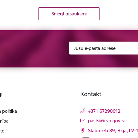
Sniegt atsauksmi
i
Kontakti
 politika
+371 67290612
E-pasts:
pasts@ievp.gov.lv
mība
Stabu iela 89, Rīga, LV
te