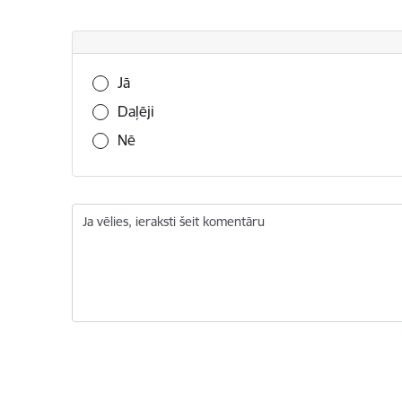
Vai šī informācija bija noderīga?
Jā
Daļēji
Nē
Ja vēlies, ieraksti šeit komentāru