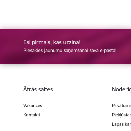
Esi pirmais, kas uzzina!
Piesakies jaunumu saņemšanai savā e-pastā!
Kājene
Ātrās saites
Noderīg
Vakances
Privātuma
Kontakti
Piekļūsta
Lapas kar