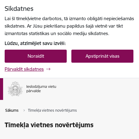
Pāriet uz lapas saturu
Sīkdatnes
Spied
lai meklētu
Enter
Lai šī tīmekļvietne darbotos, tā izmanto obligāti nepieciešamās
sīkdatnes. Ar Jūsu piekrišanu papildus šajā vietnē var tikt
izmantotas statistikas un sociālo mediju sīkdatnes.
Lūdzu, atzīmējiet savu izvēli:
Noraidīt
Apstiprināt visas
Pārvaldīt sīkdatnes
Sākums
Tīmekļa vietnes novērtējums
Tīmekļa vietnes novērtējums