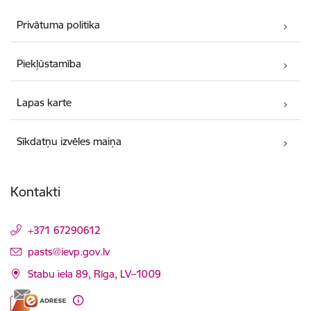
Privātuma politika
Piekļūstamība
Lapas karte
Sīkdatņu izvēles maiņa
Kontakti
+371 67290612
E-pasts:
pasts@ievp.gov.lv
Stabu iela 89, Rīga, LV–1009