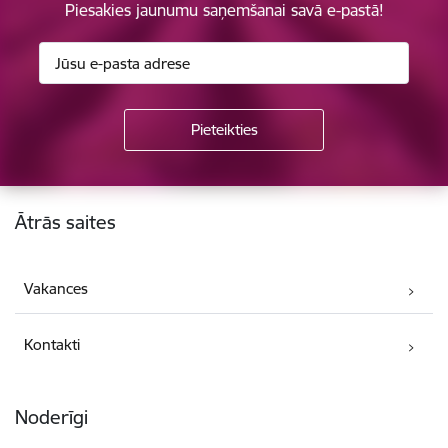
Piesakies jaunumu saņemšanai savā e-pastā!
Kājene
Ātrās saites
Vakances
Kontakti
Noderīgi