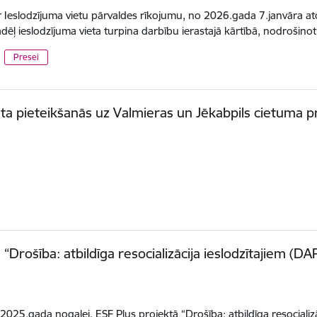
 Ieslodzījuma vietu pārvaldes rīkojumu, no 2026.gada 7.janvāra atc
ādēļ ieslodzījuma vieta turpina darbību ierastajā kārtībā, nodrošino
Presei
āta pieteikšanās uz Valmieras un Jēkabpils cietuma 
 “Drošība: atbildīga resocializācija ieslodzītajiem (DA
2025.gada nogalei, ESF Plus projektā “Drošība: atbildīga resocializāc