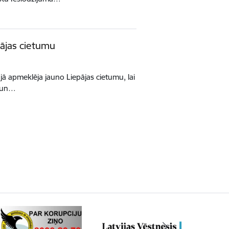
pājas cietumu
ā apmeklēja jauno Liepājas cietumu, lai
u un…