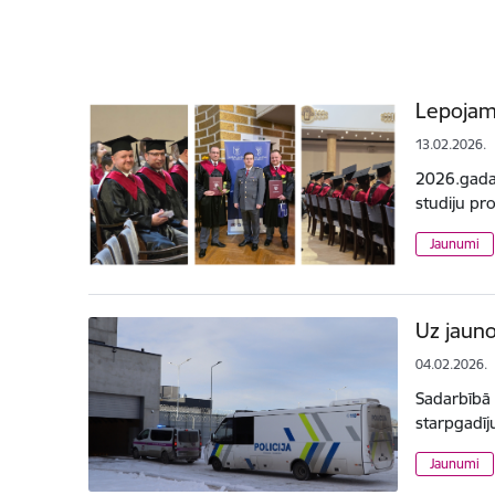
Lepojam
13.02.2026.
2026.gada 
studiju pr
Jaunumi
Uz jauno
04.02.2026.
Sadarbībā a
starpgadīj
Jaunumi