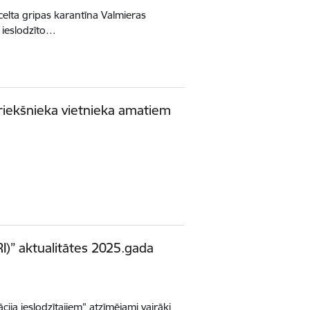
elta gripas karantīna Valmieras
t ieslodzīto…
priekšnieka vietnieka amatiem
RI)” aktualitātes 2025.gada
ija ieslodzītajiem” atzīmējami vairāki