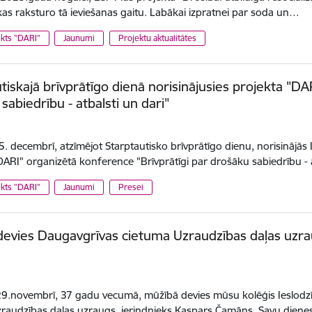
kas raksturo tā ieviešanas gaitu. Labākai izpratnei par soda un…
kts "DARI"
Jaunumi
Projektu aktualitātes
tiskajā brīvprātīgo dienā norisinājusies projekta "DA
sabiedrību - atbalsti un dari"
 5. decembrī, atzīmējot Starptautisko brīvprātīgo dienu, norisinājās
DARI" organizētā konference "Brīvprātīgi par drošāku sabiedrību - 
kts "DARI"
Jaunumi
Presei
evies Daugavgrīvas cietuma Uzraudzības daļas uzra
29.novembrī, 37 gadu vecumā, mūžībā devies mūsu kolēģis Ieslodz
raudzības daļas uzraugs, ierindnieks Kaspars Čamāns. Savu diene