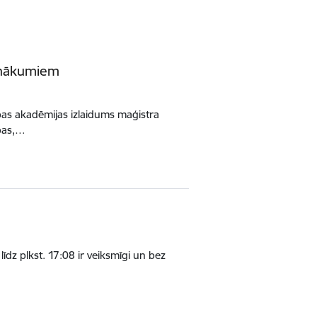
anākumiem
ības akadēmijas izlaidums maģistra
bas,…
īdz plkst. 17:08 ir veiksmīgi un bez