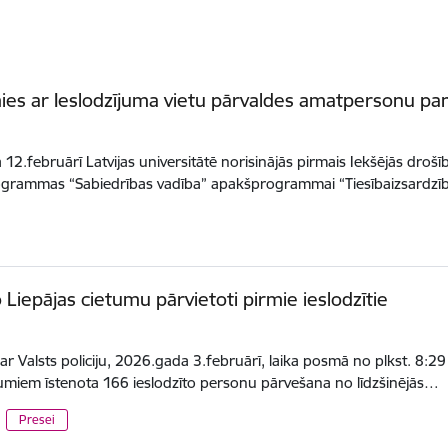
ies ar Ieslodzījuma vietu pārvaldes amatpersonu p
12.februārī Latvijas universitātē norisinājās pirmais Iekšējās droš
ogrammas “Sabiedrības vadība” apakšprogrammai “Tiesībaizsardzī
 Liepājas cietumu pārvietoti pirmie ieslodzītie
r Valsts policiju, 2026.gada 3.februārī, laika posmā no plkst. 8:29 l
umiem īstenota 166 ieslodzīto personu pārvešana no līdzšinējās…
Presei