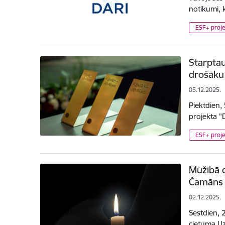
notikumi, 
ESF+ proje
Starptau
drošāku 
05.12.2025.
Piektdien,
projekta "
ESF+ proje
Mūžībā d
Čamāns
02.12.2025.
Sestdien, 
cietuma Uz