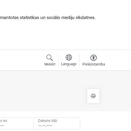
zmantotas statistikas un sociālo mediju sīkdatnes.
Language
Meklēt
Piekļūstamība
s no
Datums līdz