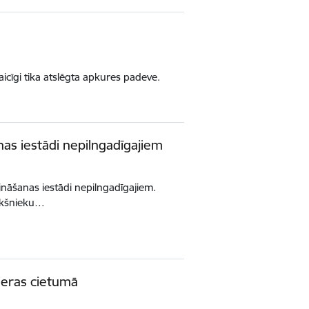
icīgi tika atslēgta apkures padeve.
as iestādi nepilngadīgajiem
nāšanas iestādi nepilngadīgajiem.
iekšnieku…
mieras cietumā