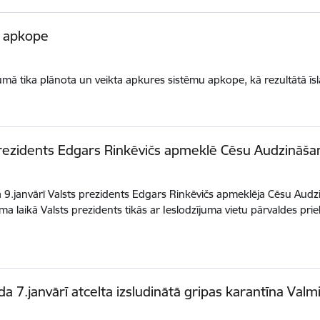
s apkope
umā tika plānota un veikta apkures sistēmu apkope, kā rezultātā īsla
rezidents Edgars Rinkēvičs apmeklē Cēsu Audzināšan
9.janvārī Valsts prezidents Edgars Rinkēvičs apmeklēja Cēsu Audzi
a laikā Valsts prezidents tikās ar Ieslodzījuma vietu pārvaldes pr
a 7.janvārī atcelta izsludinātā gripas karantīna Val