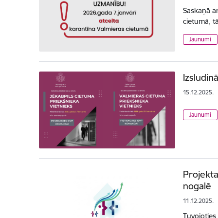
Saskaņā ar
cietumā, t
Jaunumi
Izsludin
15.12.2025.
Jaunumi
Projekta
nogalē
11.12.2025.
Tuvojoties 