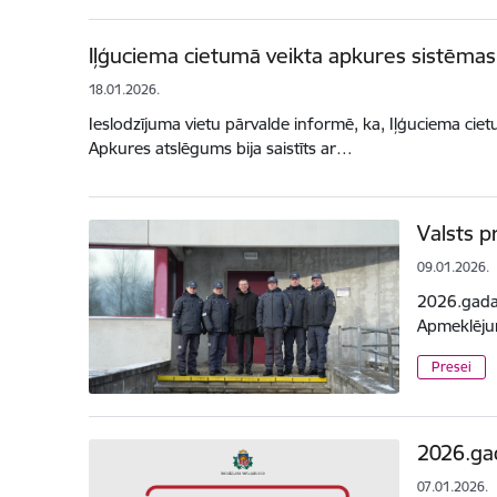
Iļģuciema cietumā veikta apkures sistēma
18.01.2026.
Ieslodzījuma vietu pārvalde informē, ka, Iļģuciema ciet
Apkures atslēgums bija saistīts ar…
Valsts p
09.01.2026.
2026.gada 
Apmeklējum
Presei
2026.gad
07.01.2026.