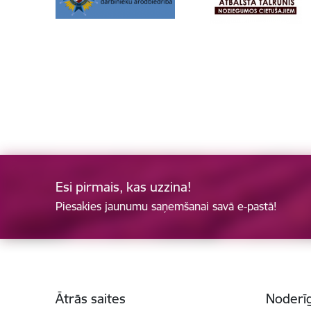
Esi pirmais, kas uzzina!
Piesakies jaunumu saņemšanai savā e-pastā!
Kājene
Ātrās saites
Noderīg