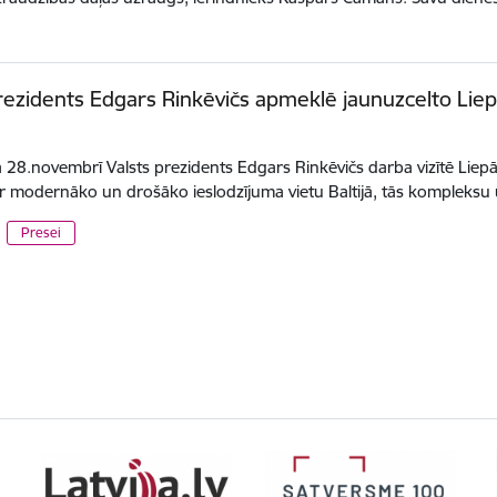
rezidents Edgars Rinkēvičs apmeklē jaunuzcelto Lie
28.novembrī Valsts prezidents Edgars Rinkēvičs darba vizītē Liepāj
ar modernāko un drošāko ieslodzījuma vietu Baltijā, tās kompleks
Presei