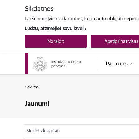
Pāriet uz lapas saturu
Sīkdatnes
Lai šī tīmekļvietne darbotos, tā izmanto obligāti nepiec
Lūdzu, atzīmējiet savu izvēli:
Noraidīt
Apstiprināt visas
Par mums
Sākums
Jaunumi
Meklēt aktualitāti