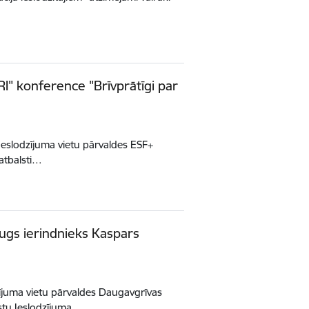
RI" konference "Brīvprātīgi par
 Ieslodzījuma vietu pārvaldes ESF+
atbalsti…
ugs ierindnieks Kaspars
ījuma vietu pārvaldes Daugavgrīvas
stu Ieslodzījuma…