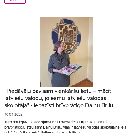
Jaunumi
"Piedāvāju pavisam vienkāršu lietu – mācīt
latviešu valodu, jo esmu latviešu valodas
skolotāja" - iepazīsti brīvprātīgo Dainu Brilu
10.04.2025.
Turpinot iepazīt Ieslodzījuma vietu pārvaldes (turpmāk- Pārvaldes)
brīvprātīgos, iztaujājām Dainu Brilu. Viņa ir latviešu valodas skolotāja nelielā
privātā mācību centrā. Ikdienas darbs saistīts ar…