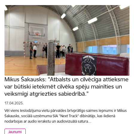
Mikus Šakausks: "Atbalsts un cilvēcīga attieksme
var būtiski ietekmēt cilvēka spēju mainīties un
veiksmīgi atgriezties sabiedrībā."
17.04.2025.
Vēl viens Ieslodzījuma vietu pārvaldes brīvprātīgo saimes lepnums ir Mikus
Šakausks, sociālā uzņēmuma SIA "Next Track" dibinātājs, kas ikdienā
nodarbojas ar audio ierakstu un audiovizuālā satura…
Jaunumi