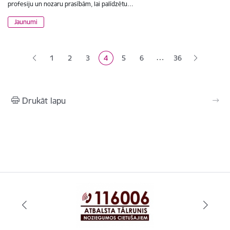
profesiju un nozaru prasībām, lai palīdzētu…
Jaunumi
Lapošana
…
1
2
3
4
5
6
36
Lapa
Lapa
Lapa
Pašreizējā lapa
Lapa
Lapa
Drukāt lapu