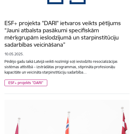
ESF+ projekta "DARI" ietvaros veikts pētījums
“Jauni atbalsta pasākumi specifiskām
mērķgrupām ieslodzījumā un starpinstitūciju
sadarbības veicināšana”
10.05.2025.
Pēdējo gadu laikā Latvijā veikti nozīmīgi soļi ieslodzīto resocializācijas
sistēmas attīstībā – izstrādātas programmas, stiprināta profesionāļu
kapacitāte un veicināta starpinstitūciju sadarbība…
ESF+ projekts "DARI"