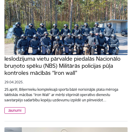
Ieslodzījuma vietu pārvalde piedalās Nacionālo
bruņoto spēku (NBS) Militārās policijas pūļa
kontroles mācībās “Iron wall"
29.04.2025.
25.aprīlī, Biķernieku kompleksajā sporta bāzē norisinājās plaša mēroga
taktiskās mācības “Iron Wall” ar mērķi stiprināt operatīvo dienestu
savstarpējo sadarbību kopēju uzdevumu izpildē un pilnveidot…
Jaunumi