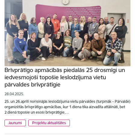
Brīvprātīgo apmācībās piedalās 25 drosmīgi un
iedvesmojoši topošie Ieslodzījuma vietu
pārvaldes brīvprātīgie
28.04.2025.
25. un 26.aprīlī norisinājās Ieslodzījuma vietu pārvaldes (turpmāk – Pārvalde)
organizētās brīvprātīgo apmācības, kur 1.diena tika aizvadīta attālināti, bet
2.dienā topošie un esoši brīvprātīgie,…
Jaunumi
Projektu aktualitātes