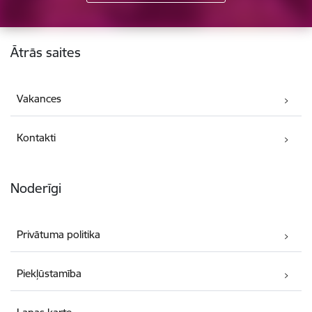
Kājene
Ātrās saites
Vakances
Kontakti
Noderīgi
Privātuma politika
Piekļūstamība