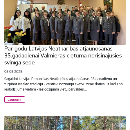
Par godu Latvijas Neatkarības atjaunošanas
35.gadadienai Valmieras cietumā norisinājusies
svinīgā sēde
05.05.2025.
Sagaidot Latvijas Republikas Neatkarības atjaunošanas 35.gadadienu un
turpinot iesākto tradīciju - valstiski nozīmīgu svētku zīmē doties uz kādu no
ieslodzījuma vietām - Ieslodzījuma vietu pārvaldes…
Jaunumi