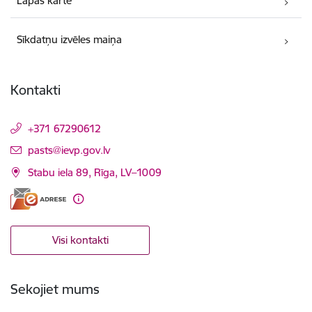
Lapas karte
Sīkdatņu izvēles maiņa
Kontakti
+371 67290612
E-pasts:
pasts@ievp.gov.lv
Stabu iela 89, Rīga, LV–1009
Visi kontakti
Sekojiet mums