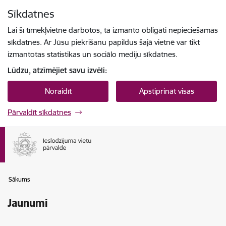
Pāriet uz lapas saturu
Sīkdatnes
Spied
lai meklētu
Enter
Lai šī tīmekļvietne darbotos, tā izmanto obligāti nepieciešamās
sīkdatnes. Ar Jūsu piekrišanu papildus šajā vietnē var tikt
izmantotas statistikas un sociālo mediju sīkdatnes.
Lūdzu, atzīmējiet savu izvēli:
Noraidīt
Apstiprināt visas
Pārvaldīt sīkdatnes
Sākums
Jaunumi