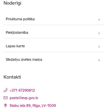
Noderīgi
Privātuma politika
Piekļūstamība
Lapas karte
Sīkdatņu izvēles maiņa
Kontakti
+371 67290612
E-pasts:
pasts@ievp.gov.lv
Stabu iela 89, Rīga, LV–1009