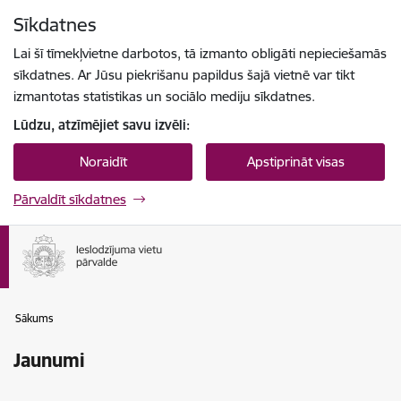
Pāriet uz lapas saturu
Sīkdatnes
Spied
lai meklētu
Enter
Lai šī tīmekļvietne darbotos, tā izmanto obligāti nepieciešamās
sīkdatnes. Ar Jūsu piekrišanu papildus šajā vietnē var tikt
izmantotas statistikas un sociālo mediju sīkdatnes.
Lūdzu, atzīmējiet savu izvēli:
Noraidīt
Apstiprināt visas
Pārvaldīt sīkdatnes
Sākums
Jaunumi