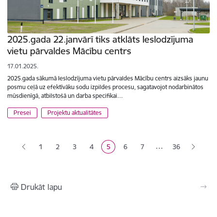
2025.gada 22.janvārī tiks atklāts Ieslodzījuma
vietu pārvaldes Mācību centrs
17.01.2025.
2025.gada sākumā Ieslodzījuma vietu pārvaldes Mācību centrs aizsāks jaunu
posmu ceļā uz efektīvāku sodu izpildes procesu, sagatavojot nodarbinātos
mūsdienīgā, atbilstošā un darba specifikai…
Presei
Projektu aktualitātes
Lapošana
…
1
2
3
4
5
6
7
36
Lapa
Lapa
Lapa
Pašreizējā lapa
Lapa
Lapa
Drukāt lapu