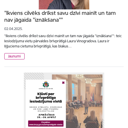
"Ikviens cilvēks drīkst savu dzīvi mainīt un tam
nav jāgaida "iznākšana""
02.04.2025.
"Ikviens cilvēks drīkst savu dzīvi mainīt un tam nav jāgaida "iznākšana"": teic
Ieslodzījuma vietu pārvaldes brīvprātīgā Laura Vinogradova. Laura ir
Iļģuciema cietuma brīvprātīgā, kas blakus…
Jaunumi