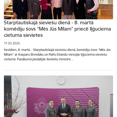
Starptautiskajā sieviešu dienā - 8. martā
komēdiju šovs “Mēs Jūs Mīlam” priecē Iļģuciema
cietuma sievietes
11.03.2025.
Sestdien, 8. martā. - Starptautiskajā sieviešu dienā, komēdiju šovs “Mēs Jūs
Mīlam” ar Kasparu Breidaku un Ralfu Eilandu viesojās Iļģuciema sieviešu
cietumā. Pasākumā piedalījās tieslietu ministre…