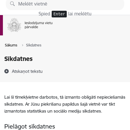
Pāriet uz lapas saturu
Spied
lai meklētu
Enter
Sākums
Sīkdatnes
Sīkdatnes
Atskaņot tekstu
Lai šī tīmekļvietne darbotos, tā izmanto obligāti nepieciešamās
sīkdatnes. Ar Jūsu piekrišanu papildus šajā vietnē var tikt
izmantotas statistikas un sociālo mediju sīkdatnes.
Pielāgot sīkdatnes