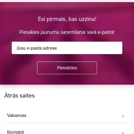
Esi pirmais, kas uzzina!
Piesakies jaunumu saņemšanai savā e-pastā!
Kājene
Ātrās saites
Vakances
Kontakti