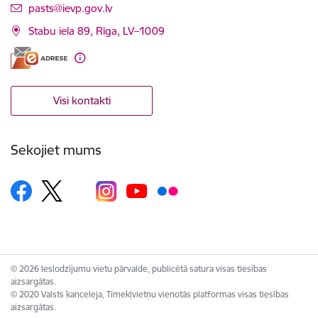
E-pasts:
pasts@ievp.gov.lv
Stabu iela 89, Rīga, LV–1009
Visi kontakti
Sekojiet mums
© 2026 Ieslodzījumu vietu pārvalde, publicētā satura visas tiesības
aizsargātas.
© 2020 Valsts kanceleja, Tīmekļvietņu vienotās platformas visas tiesības
aizsargātas.