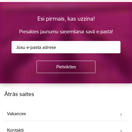
Esi pirmais, kas uzzina!
Piesakies jaunumu saņemšanai savā e-pastā!
Kājene
Ātrās saites
Vakances
Kontakti