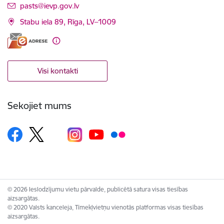
E-pasts:
pasts@ievp.gov.lv
Stabu iela 89, Rīga, LV–1009
Visi kontakti
Sekojiet mums
© 2026 Ieslodzījumu vietu pārvalde, publicētā satura visas tiesības
aizsargātas.
© 2020 Valsts kanceleja, Tīmekļvietņu vienotās platformas visas tiesības
aizsargātas.