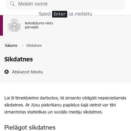
Pāriet uz lapas saturu
Spied
lai meklētu
Enter
Sākums
Sīkdatnes
Sīkdatnes
Atskaņot tekstu
Lai šī tīmekļvietne darbotos, tā izmanto obligāti nepieciešamās
sīkdatnes. Ar Jūsu piekrišanu papildus šajā vietnē var tikt
izmantotas statistikas un sociālo mediju sīkdatnes.
Pielāgot sīkdatnes