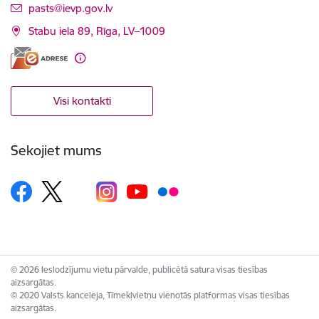
E-pasts:
pasts@ievp.gov.lv
Stabu iela 89, Rīga, LV–1009
Visi kontakti
Sekojiet mums
© 2026 Ieslodzījumu vietu pārvalde, publicētā satura visas tiesības
aizsargātas.
© 2020 Valsts kanceleja, Tīmekļvietņu vienotās platformas visas tiesības
aizsargātas.