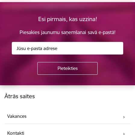
Esi pirmais, kas uzzina!
Piesakies jaunumu saņemšanai savā e-pastā!
Kājene
Ātrās saites
Vakances
Kontakti