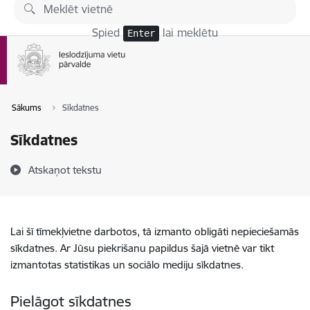
Pāriet uz lapas saturu
Spied
lai meklētu
Enter
Sākums
Sīkdatnes
Sīkdatnes
Atskaņot tekstu
Lai šī tīmekļvietne darbotos, tā izmanto obligāti nepieciešamās
sīkdatnes. Ar Jūsu piekrišanu papildus šajā vietnē var tikt
izmantotas statistikas un sociālo mediju sīkdatnes.
Pielāgot sīkdatnes