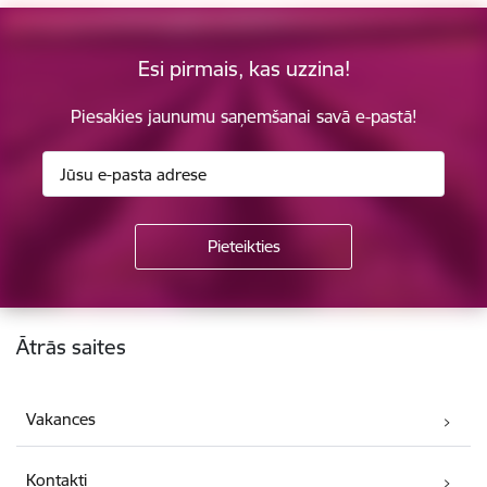
Esi pirmais, kas uzzina!
Piesakies jaunumu saņemšanai savā e-pastā!
Kājene
Ātrās saites
Vakances
Kontakti