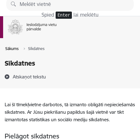
Pāriet uz lapas saturu
Spied
lai meklētu
Enter
Sākums
Sīkdatnes
Sīkdatnes
Atskaņot tekstu
Lai šī tīmekļvietne darbotos, tā izmanto obligāti nepieciešamās
sīkdatnes. Ar Jūsu piekrišanu papildus šajā vietnē var tikt
izmantotas statistikas un sociālo mediju sīkdatnes.
Pielāgot sīkdatnes