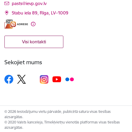
E-pasts:
pasts@ievp.gov.lv
Stabu iela 89, Rīga, LV–1009
Visi kontakti
Sekojiet mums
© 2026 Ieslodzījumu vietu pārvalde, publicētā satura visas tiesības
aizsargātas.
© 2020 Valsts kanceleja, Tīmekļvietņu vienotās platformas visas tiesības
aizsargātas.