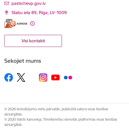
E-pasts:
pasts@ievp.gov.lv
Stabu iela 89, Rīga, LV–1009
Visi kontakti
Sekojiet mums
© 2026 Ieslodzījumu vietu pārvalde, publicētā satura visas tiesības
aizsargātas.
© 2020 Valsts kanceleja, Tīmekļvietņu vienotās platformas visas tiesības
aizsargātas.