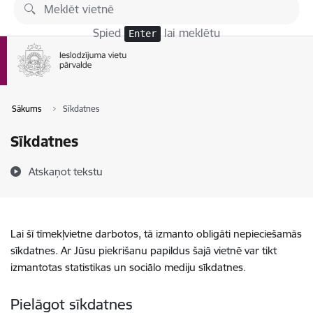
Pāriet uz lapas saturu
Spied
lai meklētu
Enter
Sākums
Sīkdatnes
Sīkdatnes
Atskaņot tekstu
Lai šī tīmekļvietne darbotos, tā izmanto obligāti nepieciešamās
sīkdatnes. Ar Jūsu piekrišanu papildus šajā vietnē var tikt
izmantotas statistikas un sociālo mediju sīkdatnes.
Pielāgot sīkdatnes