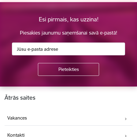
Esi pirmais, kas uzzina!
Piesakies jaunumu saņemšanai savā e-pastā!
Kājene
Ātrās saites
Vakances
Kontakti