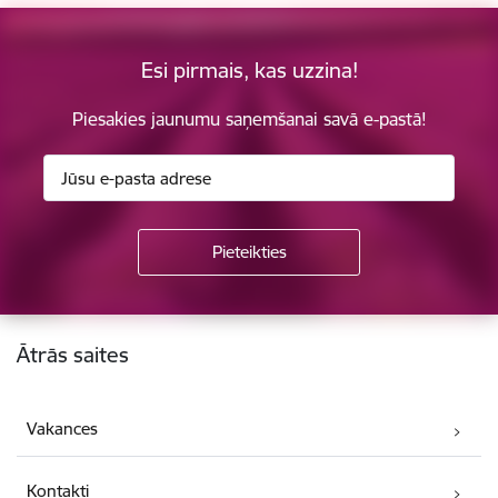
Esi pirmais, kas uzzina!
Piesakies jaunumu saņemšanai savā e-pastā!
Kājene
Ātrās saites
Vakances
Kontakti