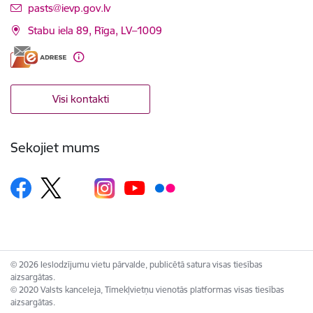
E-pasts:
pasts@ievp.gov.lv
Stabu iela 89, Rīga, LV–1009
Visi kontakti
Sekojiet mums
© 2026 Ieslodzījumu vietu pārvalde, publicētā satura visas tiesības
aizsargātas.
© 2020 Valsts kanceleja, Tīmekļvietņu vienotās platformas visas tiesības
aizsargātas.