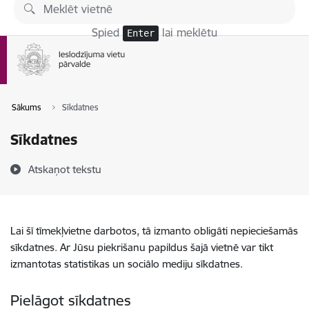
Pāriet uz lapas saturu
Spied
lai meklētu
Enter
Sākums
Sīkdatnes
Sīkdatnes
Atskaņot tekstu
Lai šī tīmekļvietne darbotos, tā izmanto obligāti nepieciešamās
sīkdatnes. Ar Jūsu piekrišanu papildus šajā vietnē var tikt
izmantotas statistikas un sociālo mediju sīkdatnes.
Pielāgot sīkdatnes