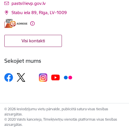
E-pasts:
pasts@ievp.gov.lv
Stabu iela 89, Rīga, LV–1009
Visi kontakti
Sekojiet mums
© 2026 Ieslodzījumu vietu pārvalde, publicētā satura visas tiesības
aizsargātas.
© 2020 Valsts kanceleja, Tīmekļvietņu vienotās platformas visas tiesības
aizsargātas.