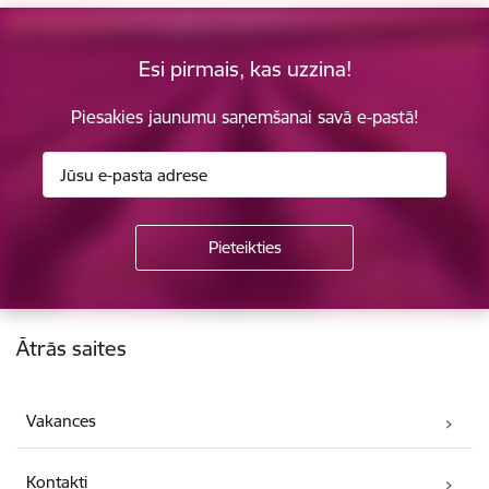
Esi pirmais, kas uzzina!
Piesakies jaunumu saņemšanai savā e-pastā!
Kājene
Ātrās saites
Vakances
Kontakti