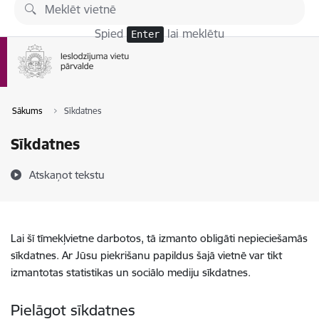
Pāriet uz lapas saturu
Spied
lai meklētu
Enter
Sākums
Sīkdatnes
Sīkdatnes
Atskaņot tekstu
Lai šī tīmekļvietne darbotos, tā izmanto obligāti nepieciešamās
sīkdatnes. Ar Jūsu piekrišanu papildus šajā vietnē var tikt
izmantotas statistikas un sociālo mediju sīkdatnes.
Pielāgot sīkdatnes