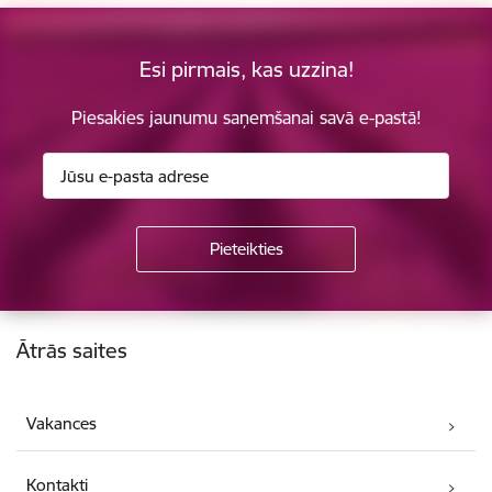
Esi pirmais, kas uzzina!
Piesakies jaunumu saņemšanai savā e-pastā!
Kājene
Ātrās saites
Vakances
Kontakti