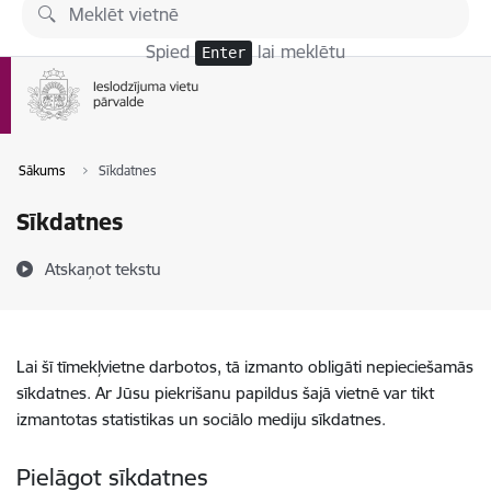
Pāriet uz lapas saturu
Spied
lai meklētu
Enter
Sākums
Sīkdatnes
Sīkdatnes
Atskaņot tekstu
Lai šī tīmekļvietne darbotos, tā izmanto obligāti nepieciešamās
sīkdatnes. Ar Jūsu piekrišanu papildus šajā vietnē var tikt
izmantotas statistikas un sociālo mediju sīkdatnes.
Pielāgot sīkdatnes