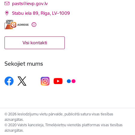
E-pasts:
pasts@ievp.gov.lv
Stabu iela 89, Rīga, LV–1009
Visi kontakti
Sekojiet mums
© 2026 Ieslodzījumu vietu pārvalde, publicētā satura visas tiesības
aizsargātas.
© 2020 Valsts kanceleja, Tīmekļvietņu vienotās platformas visas tiesības
aizsargātas.