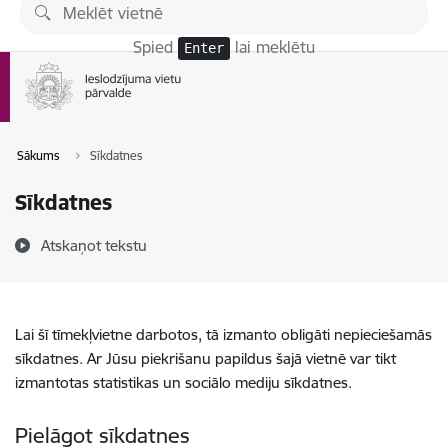
Pāriet uz lapas saturu
Spied
lai meklētu
Enter
Sākums
Sīkdatnes
Sīkdatnes
Atskaņot tekstu
Lai šī tīmekļvietne darbotos, tā izmanto obligāti nepieciešamās
sīkdatnes. Ar Jūsu piekrišanu papildus šajā vietnē var tikt
izmantotas statistikas un sociālo mediju sīkdatnes.
Pielāgot sīkdatnes