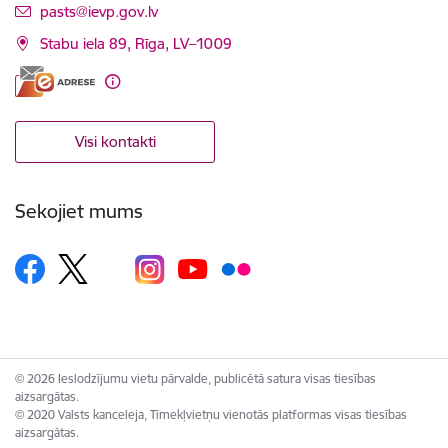
E-pasts:
pasts@ievp.gov.lv
Stabu iela 89, Rīga, LV–1009
Visi kontakti
Sekojiet mums
© 2026 Ieslodzījumu vietu pārvalde, publicētā satura visas tiesības
aizsargātas.
© 2020 Valsts kanceleja, Tīmekļvietņu vienotās platformas visas tiesības
aizsargātas.