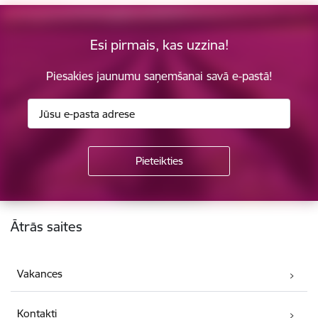
Esi pirmais, kas uzzina!
Piesakies jaunumu saņemšanai savā e-pastā!
Kājene
Ātrās saites
Vakances
Kontakti