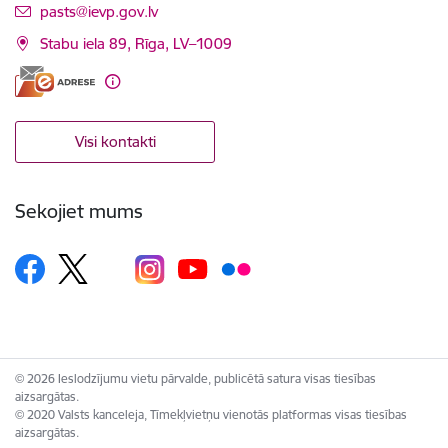
E-pasts:
pasts@ievp.gov.lv
Stabu iela 89, Rīga, LV–1009
Visi kontakti
Sekojiet mums
© 2026 Ieslodzījumu vietu pārvalde, publicētā satura visas tiesības
aizsargātas.
© 2020 Valsts kanceleja, Tīmekļvietņu vienotās platformas visas tiesības
aizsargātas.