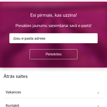
Esi pirmais, kas uzzina!
Piesakies jaunumu saņemšanai savā e-pastā!
Kājene
Ātrās saites
Vakances
Kontakti