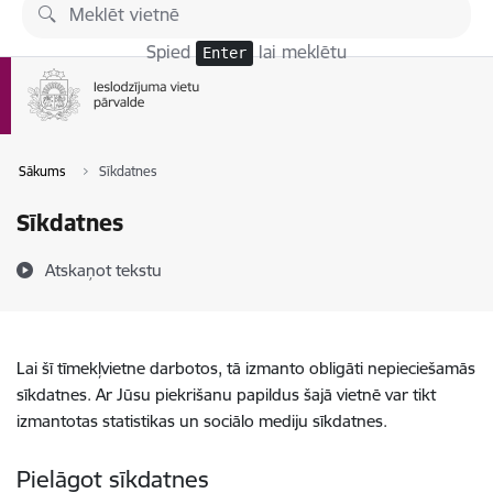
Pāriet uz lapas saturu
Spied
lai meklētu
Enter
Sākums
Sīkdatnes
Sīkdatnes
Atskaņot tekstu
Lai šī tīmekļvietne darbotos, tā izmanto obligāti nepieciešamās
sīkdatnes. Ar Jūsu piekrišanu papildus šajā vietnē var tikt
izmantotas statistikas un sociālo mediju sīkdatnes.
Pielāgot sīkdatnes