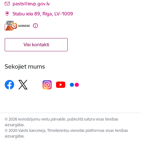
E-pasts:
pasts@ievp.gov.lv
Stabu iela 89, Rīga, LV–1009
Visi kontakti
Sekojiet mums
© 2026 Ieslodzījumu vietu pārvalde, publicētā satura visas tiesības
aizsargātas.
© 2020 Valsts kanceleja, Tīmekļvietņu vienotās platformas visas tiesības
aizsargātas.