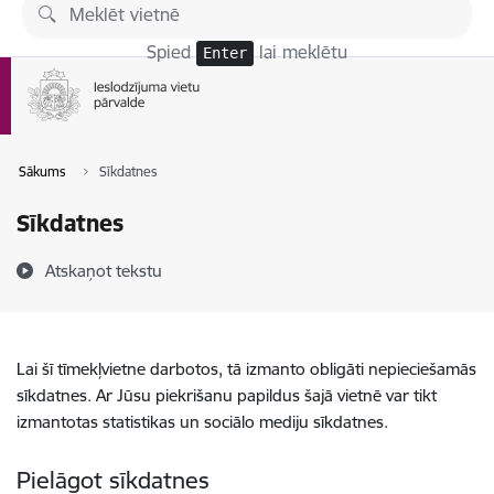
Pāriet uz lapas saturu
Spied
lai meklētu
Enter
Sākums
Sīkdatnes
Sīkdatnes
Atskaņot tekstu
Lai šī tīmekļvietne darbotos, tā izmanto obligāti nepieciešamās
sīkdatnes. Ar Jūsu piekrišanu papildus šajā vietnē var tikt
izmantotas statistikas un sociālo mediju sīkdatnes.
Pielāgot sīkdatnes