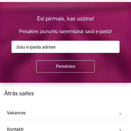
Esi pirmais, kas uzzina!
Piesakies jaunumu saņemšanai savā e-pastā!
Kājene
Ātrās saites
Vakances
Kontakti