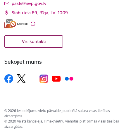
E-pasts:
pasts@ievp.gov.lv
Stabu iela 89, Rīga, LV–1009
Visi kontakti
Sekojiet mums
© 2026 Ieslodzījumu vietu pārvalde, publicētā satura visas tiesības
aizsargātas.
© 2020 Valsts kanceleja, Tīmekļvietņu vienotās platformas visas tiesības
aizsargātas.