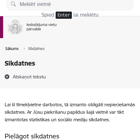
Pāriet uz lapas saturu
Spied
lai meklētu
Enter
Sākums
Sīkdatnes
Sīkdatnes
Atskaņot tekstu
Lai šī tīmekļvietne darbotos, tā izmanto obligāti nepieciešamās
sīkdatnes. Ar Jūsu piekrišanu papildus šajā vietnē var tikt
izmantotas statistikas un sociālo mediju sīkdatnes.
Pielāgot sīkdatnes