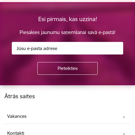
Esi pirmais, kas uzzina!
Piesakies jaunumu saņemšanai savā e-pastā!
Kājene
Ātrās saites
Vakances
Kontakti