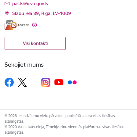
E-pasts:
pasts@ievp.gov.lv
Stabu iela 89, Rīga, LV–1009
Visi kontakti
Sekojiet mums
© 2026 Ieslodzījumu vietu pārvalde, publicētā satura visas tiesības
aizsargātas.
© 2020 Valsts kanceleja, Tīmekļvietņu vienotās platformas visas tiesības
aizsargātas.