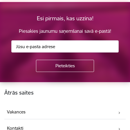
Esi pirmais, kas uzzina!
Piesakies jaunumu saņemšanai savā e-pastā!
Kājene
Ātrās saites
Vakances
Kontakti