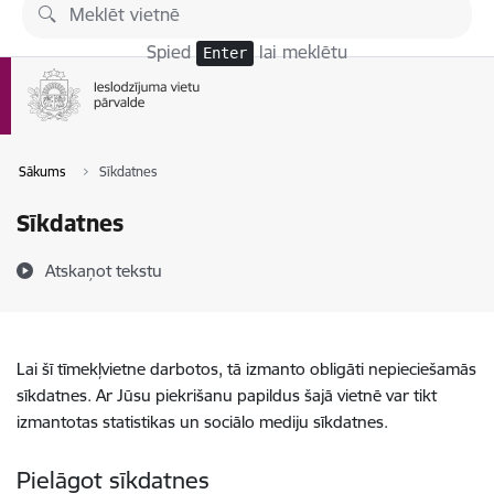
Pāriet uz lapas saturu
Spied
lai meklētu
Enter
Sākums
Sīkdatnes
Sīkdatnes
Atskaņot tekstu
Lai šī tīmekļvietne darbotos, tā izmanto obligāti nepieciešamās
sīkdatnes. Ar Jūsu piekrišanu papildus šajā vietnē var tikt
izmantotas statistikas un sociālo mediju sīkdatnes.
Pielāgot sīkdatnes