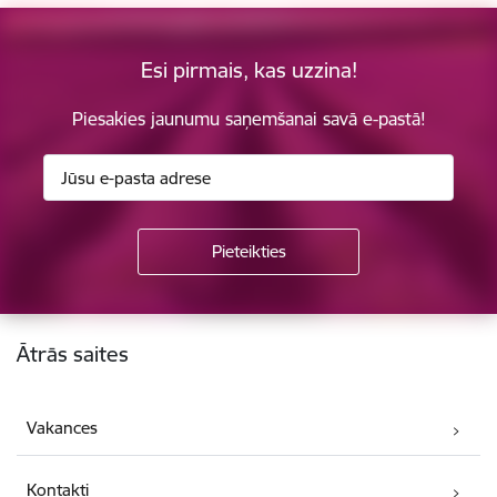
Esi pirmais, kas uzzina!
Piesakies jaunumu saņemšanai savā e-pastā!
Kājene
Ātrās saites
Vakances
Kontakti