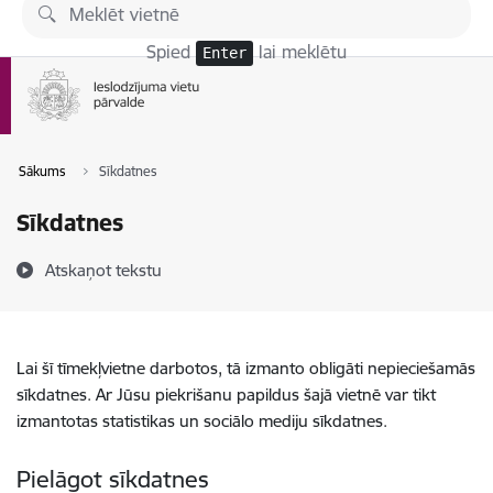
Pāriet uz lapas saturu
Spied
lai meklētu
Enter
Sākums
Sīkdatnes
Sīkdatnes
Atskaņot tekstu
Lai šī tīmekļvietne darbotos, tā izmanto obligāti nepieciešamās
sīkdatnes. Ar Jūsu piekrišanu papildus šajā vietnē var tikt
izmantotas statistikas un sociālo mediju sīkdatnes.
Pielāgot sīkdatnes