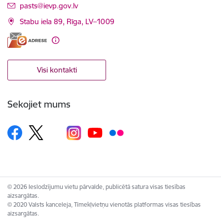
E-pasts:
pasts@ievp.gov.lv
Stabu iela 89, Rīga, LV–1009
Visi kontakti
Sekojiet mums
© 2026 Ieslodzījumu vietu pārvalde, publicētā satura visas tiesības
aizsargātas.
© 2020 Valsts kanceleja, Tīmekļvietņu vienotās platformas visas tiesības
aizsargātas.