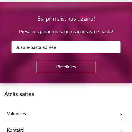
Esi pirmais, kas uzzina!
Piesakies jaunumu saņemšanai savā e-pastā!
Kājene
Ātrās saites
Vakances
Kontakti