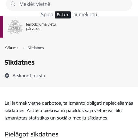
Pāriet uz lapas saturu
Spied
lai meklētu
Enter
Sākums
Sīkdatnes
Sīkdatnes
Atskaņot tekstu
Lai šī tīmekļvietne darbotos, tā izmanto obligāti nepieciešamās
sīkdatnes. Ar Jūsu piekrišanu papildus šajā vietnē var tikt
izmantotas statistikas un sociālo mediju sīkdatnes.
Pielāgot sīkdatnes