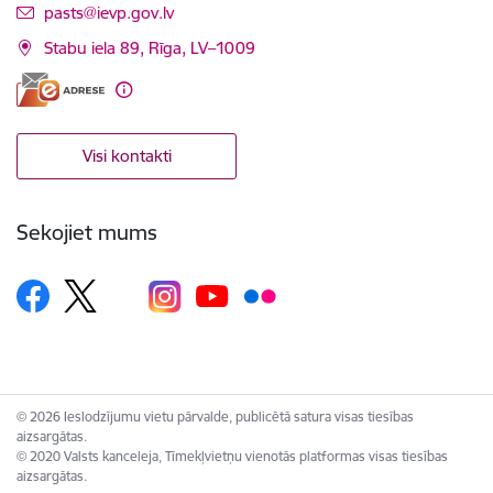
E-pasts:
pasts@ievp.gov.lv
Stabu iela 89, Rīga, LV–1009
Visi kontakti
Sekojiet mums
© 2026 Ieslodzījumu vietu pārvalde, publicētā satura visas tiesības
aizsargātas.
© 2020 Valsts kanceleja, Tīmekļvietņu vienotās platformas visas tiesības
aizsargātas.