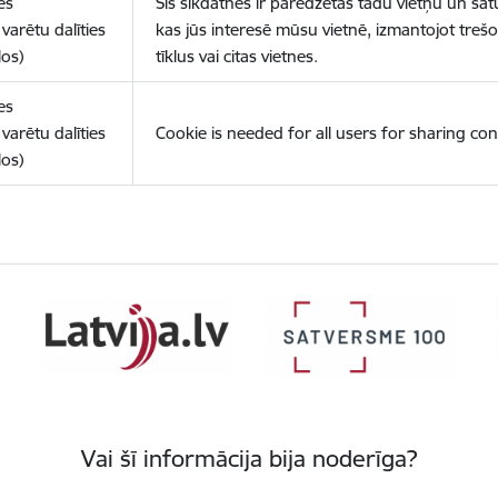
es
Šīs sīkdatnes ir paredzētas tādu vietņu un sat
varētu dalīties
kas jūs interesē mūsu vietnē, izmantojot treš
los)
tīklus vai citas vietnes.
es
varētu dalīties
Cookie is needed for all users for sharing con
los)
Vai šī informācija bija noderīga?