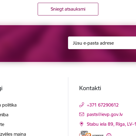
Sniegt atsauksmi
i
Kontakti
 politika
+371 67290612
E-pasts:
pasts@ievp.gov.lv
mība
Stabu iela 89, Rīga, LV
te
izvēles maiņa