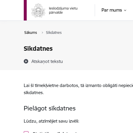
Pāriet uz lapas saturu
Par mums
Sākums
Sīkdatnes
Sīkdatnes
Atskaņot tekstu
Lai šī tīmekļvietne darbotos, tā izmanto obligāti nepiec
sīkdatnes.
Pielāgot sīkdatnes
Lūdzu, atzīmējiet savu izvēli: