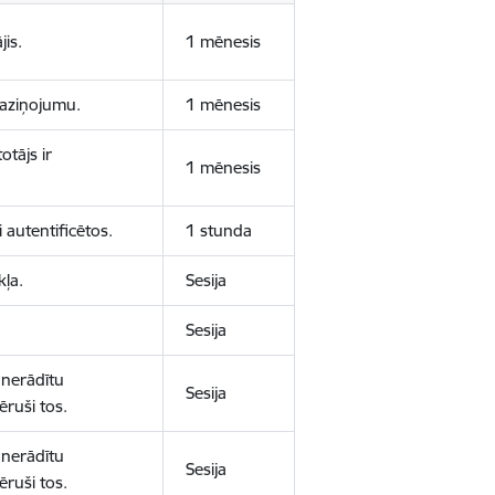
jis.
1 mēnesis
 paziņojumu.
1 mēnesis
otājs ir
1 mēnesis
 autentificētos.
1 stunda
kļa.
Sesija
Sesija
 nerādītu
Sesija
ēruši tos.
 nerādītu
Sesija
ēruši tos.