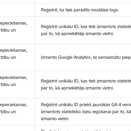
Reģistrē, ka tiek parādīts modālais logs.
nepieciešamas,
Reģistrē unikālu ID, kas tiek izmantots statist
arbību un
par to, kā apmeklētājs izmanto vietni.
nepieciešamas,
arbību un
Izmanto Google Analytics, lai samazinātu piep
nepieciešamas,
Reģistrē unikālu ID, kas tiek izmantots statist
arbību un
par to, kā apmeklētājs izmanto vietni.
nepieciešamas,
Reģistrē unikālu ID priekš jaunākās GA 4 versij
arbību un
izmantots statistisko datu iegūšanai par to, k
izmanto vietni.