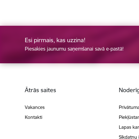
Esi pirmais, kas uzzina!
Piesakies jaunumu saņemšanai savā e-pastā!
Kājene
Ātrās saites
Noderīg
Vakances
Privātuma
Kontakti
Piekļūsta
Lapas kar
Sīkdatņu 