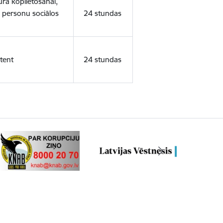
ura koplietošanai,
o personu sociālos
24 stundas
tent
24 stundas