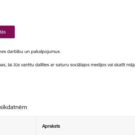
tās
ietnes darbību un pakalpojumus.
, lai Jūs varētu dalīties ar saturu sociālajos medijos vai skatīt mā
 sīkdatnēm
Apraksts