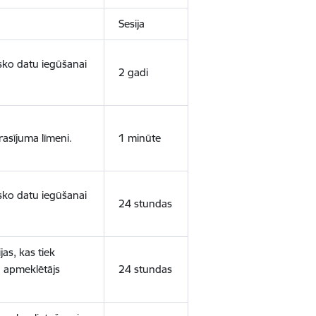
Sesija
isko datu iegūšanai
2 gadi
rasījuma līmeni.
1 minūte
isko datu iegūšanai
24 stundas
as, kas tiek
ā apmeklētājs
24 stundas