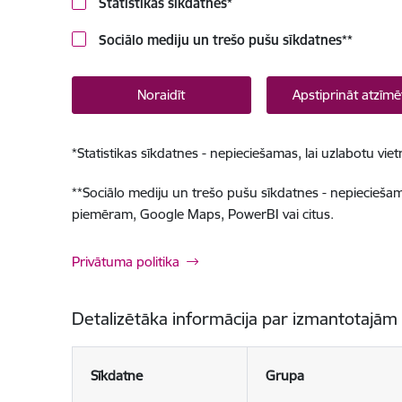
Statistikas sīkdatnes
*
Sociālo mediju un trešo pušu sīkdatnes
**
Noraidīt
Apstiprināt atzīmē
*
Statistikas sīkdatnes - nepieciešamas, lai uzlabotu v
**
Sociālo mediju un trešo pušu sīkdatnes - nepieciešamas
piemēram, Google Maps, PowerBI vai citus.
Privātuma politika
Detalizētāka informācija par izmantotajām
Sīkdatne
Grupa