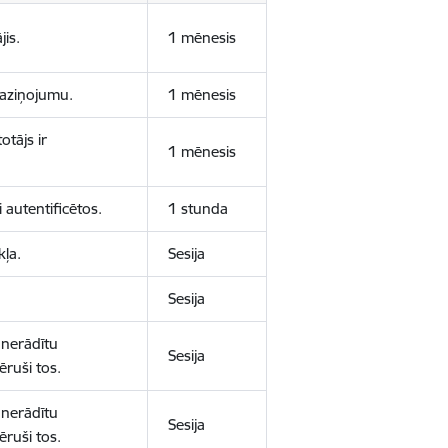
jis.
1 mēnesis
 paziņojumu.
1 mēnesis
otājs ir
1 mēnesis
 autentificētos.
1 stunda
kļa.
Sesija
Sesija
 nerādītu
Sesija
ēruši tos.
 nerādītu
Sesija
ēruši tos.