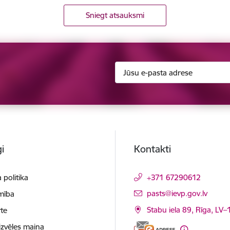
Sniegt atsauksmi
i
Kontakti
 politika
+371 67290612
E-pasts:
pasts@ievp.gov.lv
mība
Stabu iela 89, Rīga, LV
te
izvēles maiņa