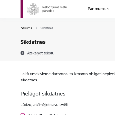
Pāriet uz lapas saturu
Par mums
Sākums
Sīkdatnes
Sīkdatnes
Atskaņot tekstu
Lai šī tīmekļvietne darbotos, tā izmanto obligāti nepiec
sīkdatnes.
Pielāgot sīkdatnes
Lūdzu, atzīmējiet savu izvēli: