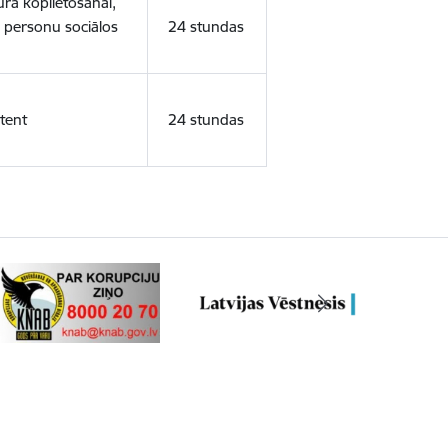
ura koplietošanai,
o personu sociālos
24 stundas
tent
24 stundas