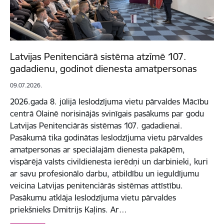
Latvijas Penitenciārā sistēma atzīmē 107.
gadadienu, godinot dienesta amatpersonas
09.07.2026.
2026.gada 8. jūlijā Ieslodzījuma vietu pārvaldes Mācību
centrā Olainē norisinājās svinīgais pasākums par godu
Latvijas Penitenciārās sistēmas 107. gadadienai.
Pasākumā tika godinātas Ieslodzījuma vietu pārvaldes
amatpersonas ar speciālajām dienesta pakāpēm,
vispārējā valsts civildienesta ierēdņi un darbinieki, kuri
ar savu profesionālo darbu, atbildību un ieguldījumu
veicina Latvijas penitenciārās sistēmas attīstību.
Pasākumu atklāja Ieslodzījuma vietu pārvaldes
priekšnieks Dmitrijs Kaļins. Ar…