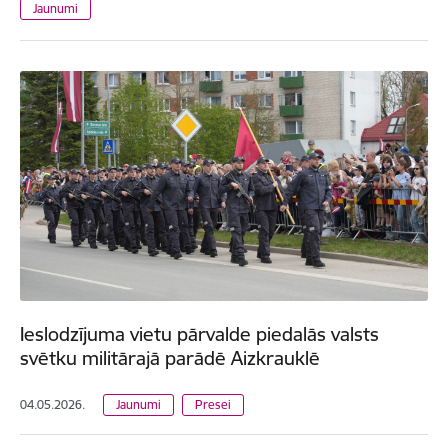
Jaunumi
Ieslodzījuma vietu pārvalde piedalās valsts
svētku militārajā parādē Aizkrauklē
04.05.2026.
Jaunumi
Presei