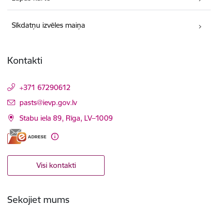
Sīkdatņu izvēles maiņa
Kontakti
+371 67290612
E-pasts:
pasts@ievp.gov.lv
Stabu iela 89, Rīga, LV–1009
Visi kontakti
Sekojiet mums