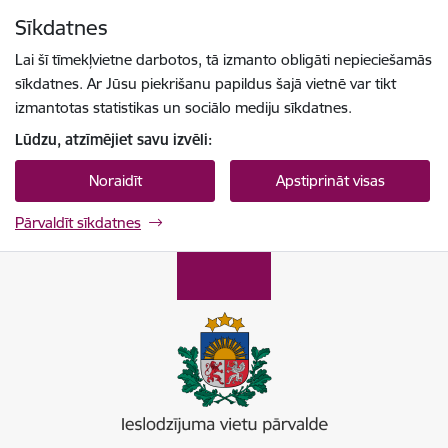
Pāriet uz lapas saturu
Sīkdatnes
Spied
lai meklētu
Enter
Lai šī tīmekļvietne darbotos, tā izmanto obligāti nepieciešamās
sīkdatnes. Ar Jūsu piekrišanu papildus šajā vietnē var tikt
izmantotas statistikas un sociālo mediju sīkdatnes.
Lūdzu, atzīmējiet savu izvēli:
Noraidīt
Apstiprināt visas
Pārvaldīt sīkdatnes
Ieslodzījumu vietu pārvalde