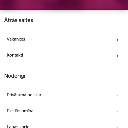
Kājene
Ātrās saites
Vakances
Kontakti
Noderīgi
Privātuma politika
Piekļūstamība
Lapas karte