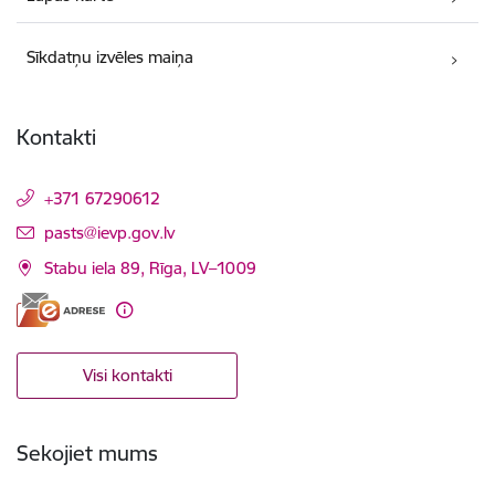
Sīkdatņu izvēles maiņa
Kontakti
+371 67290612
E-pasts:
pasts@ievp.gov.lv
Stabu iela 89, Rīga, LV–1009
Visi kontakti
Sekojiet mums