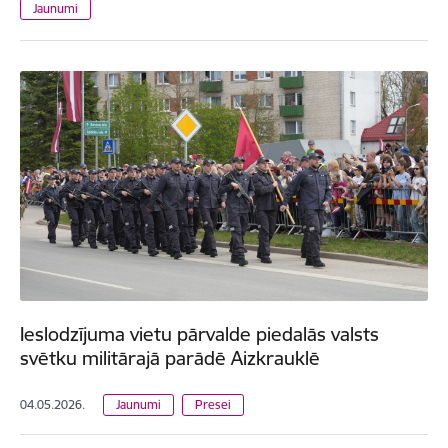
Jaunumi
Ieslodzījuma vietu pārvalde piedalās valsts
svētku militārajā parādē Aizkrauklē
04.05.2026.
Jaunumi
Presei