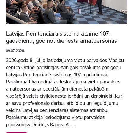
Latvijas Penitenciārā sistēma atzīmē 107.
gadadienu, godinot dienesta amatpersonas
09.07.2026.
2026.gada 8. jūlijā Ieslodzījuma vietu pārvaldes Mācību
centrā Olainē norisinājās svinīgais pasākums par godu
Latvijas Penitenciārās sistēmas 107. gadadienai.
Pasākumā tika godinātas Ieslodzījuma vietu pārvaldes
amatpersonas ar speciālajām dienesta pakāpēm,
vispārējā valsts civildienesta ierēdņi un darbinieki, kuri
ar savu profesionālo darbu, atbildību un ieguldījumu
veicina Latvijas penitenciārās sistēmas attīstību.
Pasākumu atklāja Ieslodzījuma vietu pārvaldes
priekšnieks Dmitrijs Kaļins. Ar…