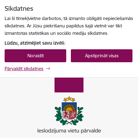
Pāriet uz lapas saturu
Sīkdatnes
Spied
lai meklētu
Enter
Lai šī tīmekļvietne darbotos, tā izmanto obligāti nepieciešamās
sīkdatnes. Ar Jūsu piekrišanu papildus šajā vietnē var tikt
izmantotas statistikas un sociālo mediju sīkdatnes.
Lūdzu, atzīmējiet savu izvēli:
Noraidīt
Apstiprināt visas
Pārvaldīt sīkdatnes
Ieslodzījumu vietu pārvalde