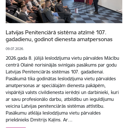
Latvijas Penitenciārā sistēma atzīmē 107.
gadadienu, godinot dienesta amatpersonas
09.07.2026.
2026.gada 8. jūlijā Ieslodzījuma vietu pārvaldes Mācību
centrā Olainē norisinājās svinīgais pasākums par godu
Latvijas Penitenciārās sistēmas 107. gadadienai.
Pasākumā tika godinātas Ieslodzījuma vietu pārvaldes
amatpersonas ar speciālajām dienesta pakāpēm,
vispārējā valsts civildienesta ierēdņi un darbinieki, kuri
ar savu profesionālo darbu, atbildību un ieguldījumu
veicina Latvijas penitenciārās sistēmas attīstību.
Pasākumu atklāja Ieslodzījuma vietu pārvaldes
priekšnieks Dmitrijs Kaļins. Ar…