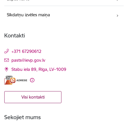
Sīkdatņu izvēles maiņa
Kontakti
+371 67290612
E-pasts:
pasts@ievp.gov.lv
Stabu iela 89, Rīga, LV–1009
Visi kontakti
Sekojiet mums