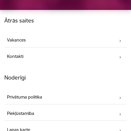
Kājene
Ātrās saites
Vakances
Kontakti
Noderīgi
Privātuma politika
Piekļūstamība
Lapas karte