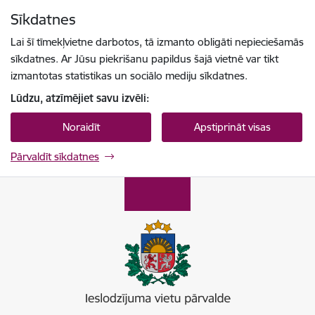
Pāriet uz lapas saturu
Sīkdatnes
Spied
lai meklētu
Enter
Lai šī tīmekļvietne darbotos, tā izmanto obligāti nepieciešamās
sīkdatnes. Ar Jūsu piekrišanu papildus šajā vietnē var tikt
izmantotas statistikas un sociālo mediju sīkdatnes.
Lūdzu, atzīmējiet savu izvēli:
Noraidīt
Apstiprināt visas
Pārvaldīt sīkdatnes
Ieslodzījumu vietu pārvalde