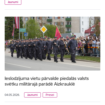
Jaunumi
Ieslodzījuma vietu pārvalde piedalās valsts
svētku militārajā parādē Aizkrauklē
04.05.2026.
Jaunumi
Presei