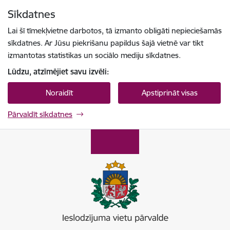
Pāriet uz lapas saturu
Sīkdatnes
Spied
lai meklētu
Enter
Lai šī tīmekļvietne darbotos, tā izmanto obligāti nepieciešamās
sīkdatnes. Ar Jūsu piekrišanu papildus šajā vietnē var tikt
izmantotas statistikas un sociālo mediju sīkdatnes.
Lūdzu, atzīmējiet savu izvēli:
Noraidīt
Apstiprināt visas
Pārvaldīt sīkdatnes
Ieslodzījumu vietu pārvalde