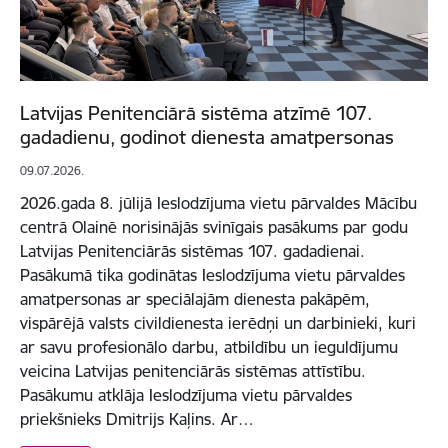
Latvijas Penitenciārā sistēma atzīmē 107.
gadadienu, godinot dienesta amatpersonas
09.07.2026.
2026.gada 8. jūlijā Ieslodzījuma vietu pārvaldes Mācību
centrā Olainē norisinājās svinīgais pasākums par godu
Latvijas Penitenciārās sistēmas 107. gadadienai.
Pasākumā tika godinātas Ieslodzījuma vietu pārvaldes
amatpersonas ar speciālajām dienesta pakāpēm,
vispārējā valsts civildienesta ierēdņi un darbinieki, kuri
ar savu profesionālo darbu, atbildību un ieguldījumu
veicina Latvijas penitenciārās sistēmas attīstību.
Pasākumu atklāja Ieslodzījuma vietu pārvaldes
priekšnieks Dmitrijs Kaļins. Ar…