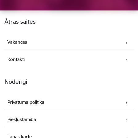
Kājene
Ātrās saites
Vakances
Kontakti
Noderīgi
Privātuma politika
Piekļūstamība
Lapas karte