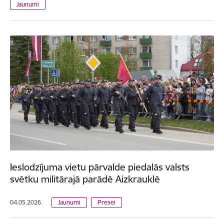
Jaunumi
Ieslodzījuma vietu pārvalde piedalās valsts
svētku militārajā parādē Aizkrauklē
04.05.2026.
Jaunumi
Presei