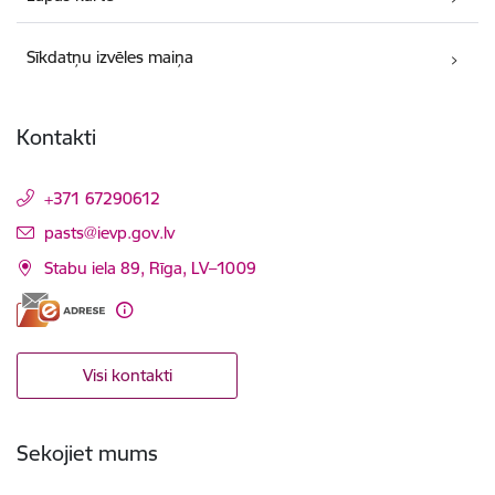
Sīkdatņu izvēles maiņa
Kontakti
+371 67290612
E-pasts:
pasts@ievp.gov.lv
Stabu iela 89, Rīga, LV–1009
Visi kontakti
Sekojiet mums