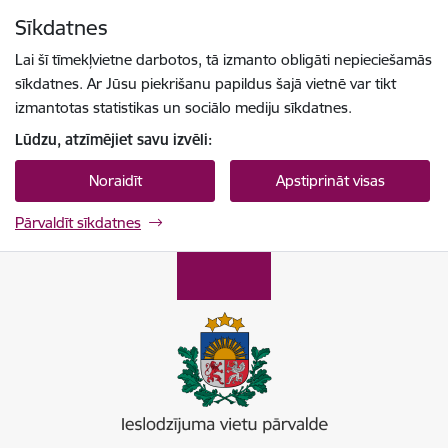
Pāriet uz lapas saturu
Sīkdatnes
Spied
lai meklētu
Enter
Lai šī tīmekļvietne darbotos, tā izmanto obligāti nepieciešamās
sīkdatnes. Ar Jūsu piekrišanu papildus šajā vietnē var tikt
izmantotas statistikas un sociālo mediju sīkdatnes.
Lūdzu, atzīmējiet savu izvēli:
Noraidīt
Apstiprināt visas
Pārvaldīt sīkdatnes
Ieslodzījumu vietu pārvalde