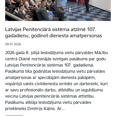
Latvijas Penitenciārā sistēma atzīmē 107.
gadadienu, godinot dienesta amatpersonas
09.07.2026.
2026.gada 8. jūlijā Ieslodzījuma vietu pārvaldes Mācību
centrā Olainē norisinājās svinīgais pasākums par godu
Latvijas Penitenciārās sistēmas 107. gadadienai.
Pasākumā tika godinātas Ieslodzījuma vietu pārvaldes
amatpersonas ar speciālajām dienesta pakāpēm,
vispārējā valsts civildienesta ierēdņi un darbinieki, kuri
ar savu profesionālo darbu, atbildību un ieguldījumu
veicina Latvijas penitenciārās sistēmas attīstību.
Pasākumu atklāja Ieslodzījuma vietu pārvaldes
priekšnieks Dmitrijs Kaļins. Ar…