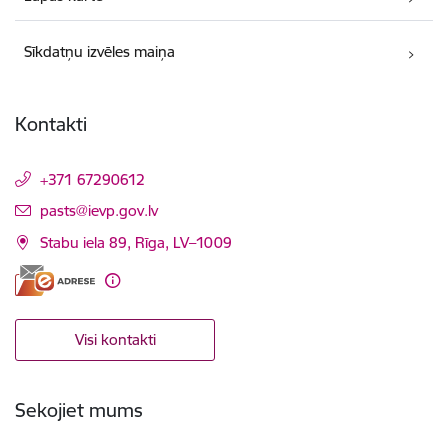
Sīkdatņu izvēles maiņa
Kontakti
+371 67290612
E-pasts:
pasts@ievp.gov.lv
Stabu iela 89, Rīga, LV–1009
Visi kontakti
Sekojiet mums