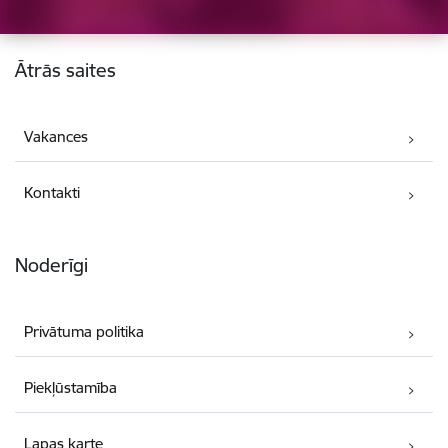
Kājene
Ātrās saites
Vakances
Kontakti
Noderīgi
Privātuma politika
Piekļūstamība
Lapas karte