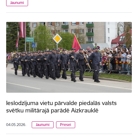
Jaunumi
Ieslodzījuma vietu pārvalde piedalās valsts
svētku militārajā parādē Aizkrauklē
04.05.2026.
Jaunumi
Presei