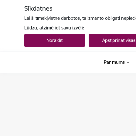
Pāriet uz lapas saturu
Sīkdatnes
Lai šī tīmekļvietne darbotos, tā izmanto obligāti nepiec
Lūdzu, atzīmējiet savu izvēli:
Noraidīt
Apstiprināt visas
Par mums
Ieslodzījumu vietu pārvalde