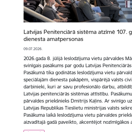
Latvijas Penitenciārā sistēma atzīmē 107. 
dienesta amatpersonas
09.07.2026.
2026.gada 8. jūlijā Ieslodzījuma vietu pārvaldes Mā
svinīgais pasākums par godu Latvijas Penitenciārās
Pasākumā tika godinātas Ieslodzījuma vietu pārval
speciālajām dienesta pakāpēm, vispārējā valsts civi
darbinieki, kuri ar savu profesionālo darbu, atbild
Latvijas penitenciārās sistēmas attīstību. Pasākumu
pārvaldes priekšnieks Dmitrijs Kaļins. Ar svinīgo u
Latvijas Republikas Tieslietu ministrijas valsts sekr
Pasākuma laikā Ieslodzījuma vietu pārvaldes priekš
aizvadītajā gadā paveikto, akcentējot nozīmīgākos 