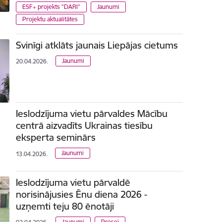
ESF+ projekts "DARI"
Jaunumi
Projektu aktualitātes
Svinīgi atklāts jaunais Liepājas cietums
Jaunumi
20.04.2026.
Ieslodzījuma vietu pārvaldes Mācību
centrā aizvadīts Ukrainas tiesību
eksperta seminārs
Jaunumi
13.04.2026.
Ieslodzījuma vietu pārvaldē
norisinājusies Ēnu diena 2026 -
uzņemti teju 80 ēnotāji
Jaunumi
Presei