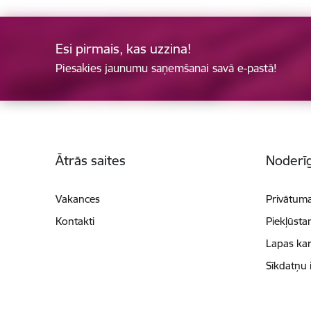
Esi pirmais, kas uzzina!
Piesakies jaunumu saņemšanai savā e-pastā!
Kājene
Ātrās saites
Noderīg
Vakances
Privātuma
Kontakti
Piekļūsta
Lapas kar
Sīkdatņu 