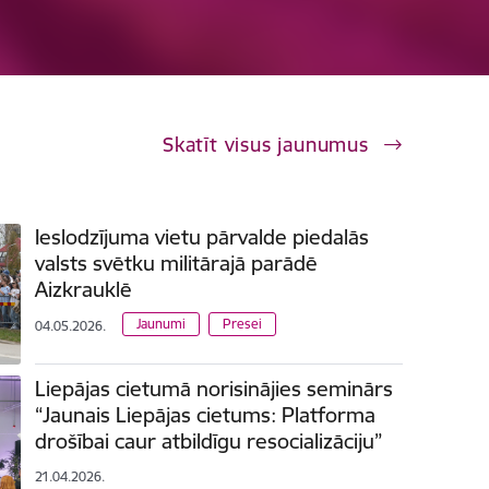
Skatīt visus jaunumus
Ieslodzījuma vietu pārvalde piedalās
valsts svētku militārajā parādē
Aizkrauklē
Jaunumi
Presei
04.05.2026.
Liepājas cietumā norisinājies seminārs
“Jaunais Liepājas cietums: Platforma
drošībai caur atbildīgu resocializāciju”
21.04.2026.