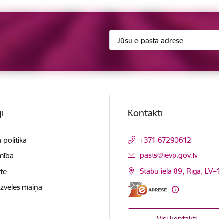
i
Kontakti
 politika
+371 67290612
E-pasts:
pasts@ievp.gov.lv
mība
Stabu iela 89, Rīga, LV
te
izvēles maiņa
Visi kontakti