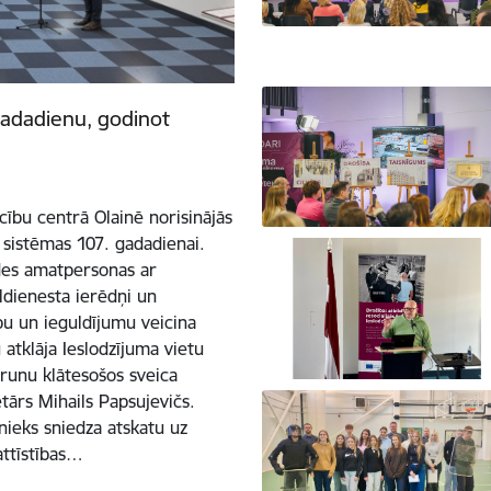
gadadienu, godinot
cību centrā Olainē norisinājās
 sistēmas 107. gadadienai.
des amatpersonas ar
ldienesta ierēdņi un
ību un ieguldījumu veicina
 atklāja Ieslodzījuma vietu
zrunu klātesošos sveica
etārs Mihails Papsujevičs.
nieks sniedza atskatu uz
attīstības…