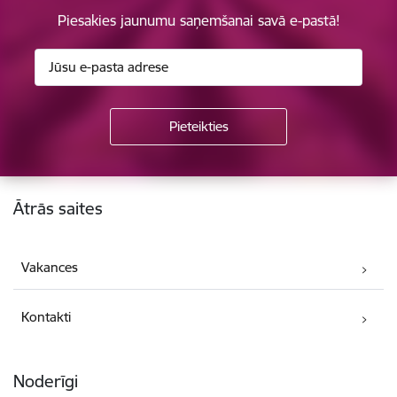
Piesakies jaunumu saņemšanai savā e-pastā!
Kājene
Ātrās saites
Vakances
Kontakti
Noderīgi