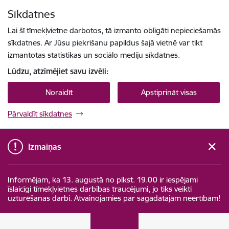
Pāriet uz lapas saturu
Sīkdatnes
Spied
lai meklētu
Enter
Lai šī tīmekļvietne darbotos, tā izmanto obligāti nepieciešamās
sīkdatnes. Ar Jūsu piekrišanu papildus šajā vietnē var tikt
izmantotas statistikas un sociālo mediju sīkdatnes.
Lūdzu, atzīmējiet savu izvēli:
Noraidīt
Apstiprināt visas
Pārvaldīt sīkdatnes
Izmaiņas
Informējam, ka 13. augustā no plkst. 19.00 ir iespējami
īslaicīgi tīmekļvietnes darbības traucējumi, jo tiks veikti
uzturēšanas darbi. Atvainojamies par sagādātajām neērtībām!
Ieslodzījumu vietu pārvalde