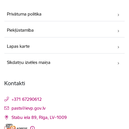
Privātuma politika
Piekļūstamība
Lapas karte
Sīkdatņu izvēles maiņa
Kontakti
+371 67290612
E-pasts:
pasts@ievp.gov.lv
Stabu iela 89, Rīga, LV–1009