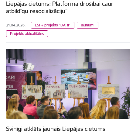
Liepājas cietums: Platforma drošībai caur
atbildīgu resocializāciju”
21.04.2026.
ESF+ projekts "DARI"
Jaunumi
Projektu aktualitātes
Svinīgi atklāts jaunais Liepājas cietums