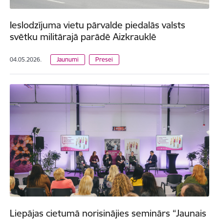
Ieslodzījuma vietu pārvalde piedalās valsts
svētku militārajā parādē Aizkrauklē
04.05.2026.
Jaunumi
Presei
Liepājas cietumā norisinājies seminārs “Jaunais