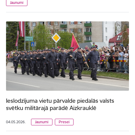
Jaunumi
Ieslodzījuma vietu pārvalde piedalās valsts
svētku militārajā parādē Aizkrauklē
04.05.2026.
Jaunumi
Presei