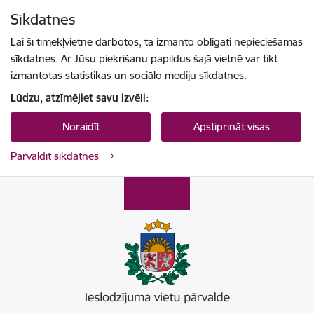
Pāriet uz lapas saturu
Sīkdatnes
Spied
lai meklētu
Enter
Lai šī tīmekļvietne darbotos, tā izmanto obligāti nepieciešamās
sīkdatnes. Ar Jūsu piekrišanu papildus šajā vietnē var tikt
izmantotas statistikas un sociālo mediju sīkdatnes.
Lūdzu, atzīmējiet savu izvēli:
Noraidīt
Apstiprināt visas
Pārvaldīt sīkdatnes
Ieslodzījumu vietu pārvalde