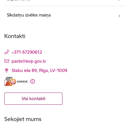
Sīkdatņu izvēles maiņa
Kontakti
+371 67290612
E-pasts:
pasts@ievp.gov.lv
Stabu iela 89, Rīga, LV–1009
Visi kontakti
Sekojiet mums