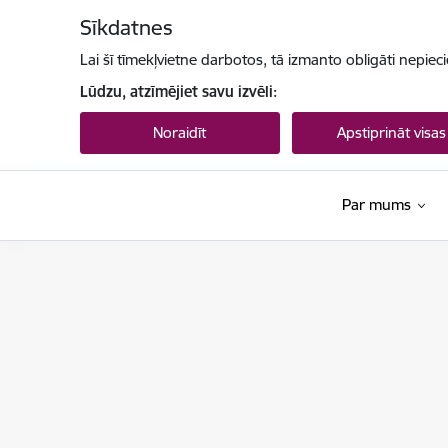
Pāriet uz lapas saturu
Sīkdatnes
Lai šī tīmekļvietne darbotos, tā izmanto obligāti nepiec
Lūdzu, atzīmējiet savu izvēli:
Noraidīt
Apstiprināt visas
Par mums
Ieslodzījumu vietu pārvalde