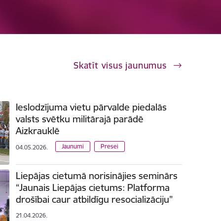
Skatīt visus jaunumus
Ieslodzījuma vietu pārvalde piedalās
valsts svētku militārajā parādē
Aizkrauklē
Jaunumi
Presei
04.05.2026.
Liepājas cietumā norisinājies seminārs
“Jaunais Liepājas cietums: Platforma
drošībai caur atbildīgu resocializāciju”
21.04.2026.