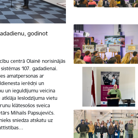
gadadienu, godinot
cību centrā Olainē norisinājās
 sistēmas 107. gadadienai.
des amatpersonas ar
ldienesta ierēdņi un
ību un ieguldījumu veicina
 atklāja Ieslodzījuma vietu
zrunu klātesošos sveica
etārs Mihails Papsujevičs.
nieks sniedza atskatu uz
attīstības…