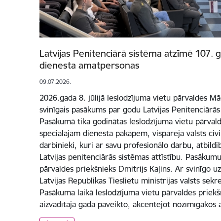
Latvijas Penitenciārā sistēma atzīmē 107. 
dienesta amatpersonas
09.07.2026.
2026.gada 8. jūlijā Ieslodzījuma vietu pārvaldes Mā
svinīgais pasākums par godu Latvijas Penitenciārās
Pasākumā tika godinātas Ieslodzījuma vietu pārval
speciālajām dienesta pakāpēm, vispārējā valsts civi
darbinieki, kuri ar savu profesionālo darbu, atbild
Latvijas penitenciārās sistēmas attīstību. Pasākumu
pārvaldes priekšnieks Dmitrijs Kaļins. Ar svinīgo u
Latvijas Republikas Tieslietu ministrijas valsts sekr
Pasākuma laikā Ieslodzījuma vietu pārvaldes priekš
aizvadītajā gadā paveikto, akcentējot nozīmīgākos 