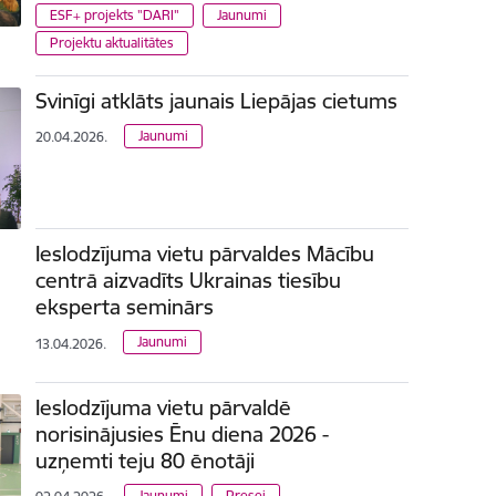
ESF+ projekts "DARI"
Jaunumi
Projektu aktualitātes
Svinīgi atklāts jaunais Liepājas cietums
Jaunumi
20.04.2026.
Ieslodzījuma vietu pārvaldes Mācību
centrā aizvadīts Ukrainas tiesību
eksperta seminārs
Jaunumi
13.04.2026.
Ieslodzījuma vietu pārvaldē
norisinājusies Ēnu diena 2026 -
uzņemti teju 80 ēnotāji
Jaunumi
Presei