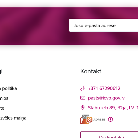
i
Kontakti
 politika
+371 67290612
E-pasts:
pasts@ievp.gov.lv
mība
Stabu iela 89, Rīga, LV
te
izvēles maiņa
Visi kontakti