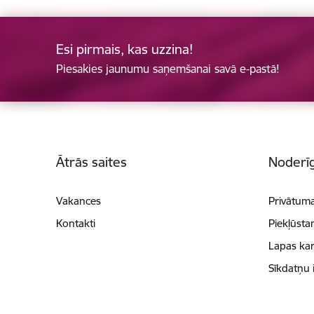
Esi pirmais, kas uzzina!
Piesakies jaunumu saņemšanai savā e-pastā!
Kājene
Ātrās saites
Noderīg
Vakances
Privātuma
Kontakti
Piekļūsta
Lapas kar
Sīkdatņu 