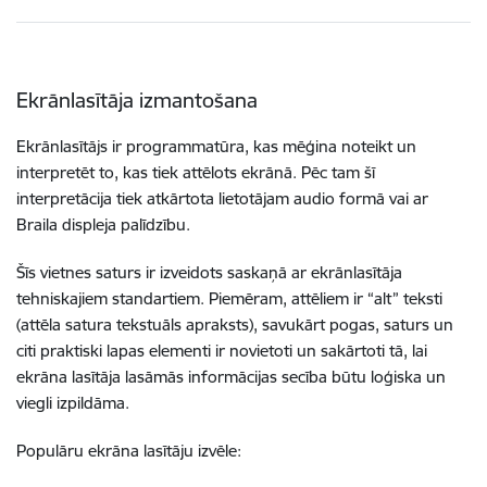
Ekrānlasītāja izmantošana
Ekrānlasītājs ir programmatūra, kas mēģina noteikt un
interpretēt to, kas tiek attēlots ekrānā. Pēc tam šī
interpretācija tiek atkārtota lietotājam audio formā vai ar
Braila displeja palīdzību.
Šīs vietnes saturs ir izveidots saskaņā ar ekrānlasītāja
tehniskajiem standartiem. Piemēram, attēliem ir “alt” teksti
(attēla satura tekstuāls apraksts), savukārt pogas, saturs un
citi praktiski lapas elementi ir novietoti un sakārtoti tā, lai
ekrāna lasītāja lasāmās informācijas secība būtu loģiska un
viegli izpildāma.
Populāru ekrāna lasītāju izvēle: