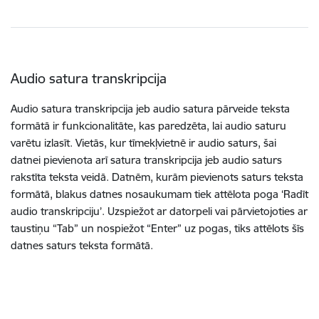
Audio satura transkripcija
Audio satura transkripcija jeb audio satura pārveide teksta
formātā ir funkcionalitāte, kas paredzēta, lai audio saturu
varētu izlasīt. Vietās, kur tīmekļvietnē ir audio saturs, šai
datnei pievienota arī satura transkripcija jeb audio saturs
rakstīta teksta veidā. Datnēm, kurām pievienots saturs teksta
formātā, blakus datnes nosaukumam tiek attēlota poga ‘Radīt
audio transkripciju’. Uzspiežot ar datorpeli vai pārvietojoties ar
taustiņu “Tab” un nospiežot “Enter” uz pogas, tiks attēlots šīs
datnes saturs teksta formātā.