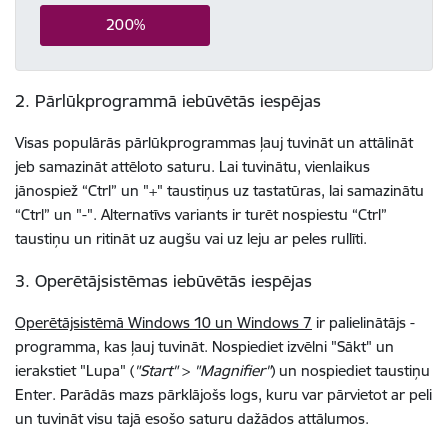
200%
2. Pārlūkprogrammā iebūvētās iespējas
Visas populārās pārlūkprogrammas ļauj tuvināt un attālināt
jeb samazināt attēloto saturu. Lai tuvinātu, vienlaikus
jānospiež “Ctrl” un "+" taustiņus uz tastatūras, lai samazinātu
“Ctrl” un "-". Alternatīvs variants ir turēt nospiestu “Ctrl”
taustiņu un ritināt uz augšu vai uz leju ar peles rullīti.
3. Operētājsistēmas iebūvētās iespējas
Operētājsistēmā Windows 10 un Windows 7
ir palielinātājs -
programma, kas ļauj tuvināt. Nospiediet izvēlni "Sākt" un
ierakstiet "Lupa" (
"Start"
>
"Magnifier"
) un nospiediet taustiņu
Enter. Parādās mazs pārklājošs logs, kuru var pārvietot ar peli
un tuvināt visu tajā esošo saturu dažādos attālumos.