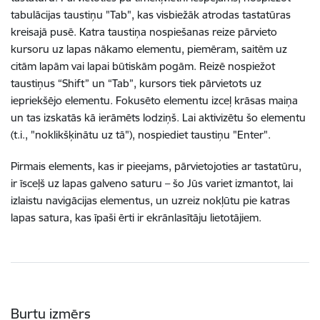
tabulācijas taustiņu "Tab", kas visbiežāk atrodas tastatūras
kreisajā pusē. Katra taustiņa nospiešanas reize pārvieto
kursoru uz lapas nākamo elementu, piemēram, saitēm uz
citām lapām vai lapai būtiskām pogām. Reizē nospiežot
taustiņus “Shift” un “Tab”, kursors tiek pārvietots uz
iepriekšējo elementu. Fokusēto elementu izceļ krāsas maiņa
un tas izskatās kā ierāmēts lodziņš. Lai aktivizētu šo elementu
(t.i., "noklikšķinātu uz tā"), nospiediet taustiņu "Enter".
Pirmais elements, kas ir pieejams, pārvietojoties ar tastatūru,
ir īsceļš uz lapas galveno saturu – šo Jūs variet izmantot, lai
izlaistu navigācijas elementus, un uzreiz nokļūtu pie katras
lapas satura, kas īpaši ērti ir ekrānlasītāju lietotājiem.
Burtu izmērs