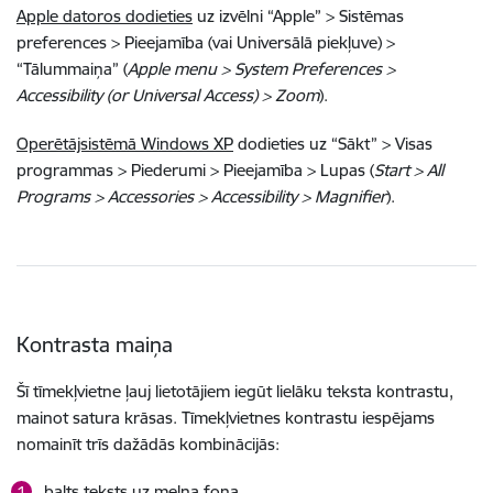
Apple datoros dodieties
uz izvēlni “Apple” > Sistēmas
preferences > Pieejamība (vai Universālā piekļuve) >
“Tālummaiņa” (
Apple menu > System Preferences >
Accessibility (or Universal Access) > Zoom
).
Operētājsistēmā Windows XP
dodieties uz “Sākt” > Visas
programmas > Piederumi > Pieejamība > Lupas (
Start > All
Programs > Accessories > Accessibility > Magnifier
).
Kontrasta maiņa
Šī tīmekļvietne ļauj lietotājiem iegūt lielāku teksta kontrastu,
mainot satura krāsas. Tīmekļvietnes kontrastu iespējams
nomainīt trīs dažādās kombinācijās:
balts teksts uz melna fona,