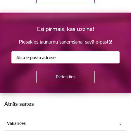
Esi pirmais, kas uzzina!
Piesakies jaunumu saņemšanai savā e-pastā!
Kājene
Ātrās saites
Vakances