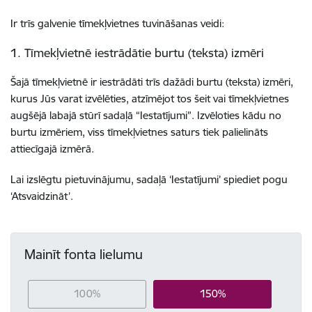
Ir trīs galvenie tīmekļvietnes tuvināšanas veidi:
1. Tīmekļvietnē iestrādātie burtu (teksta) izmēri
Šajā tīmekļvietnē ir iestrādāti trīs dažādi burtu (teksta) izmēri,
kurus Jūs varat izvēlēties, atzīmējot tos šeit vai tīmekļvietnes
augšējā labajā stūrī sadaļā “Iestatījumi”. Izvēloties kādu no
burtu izmēriem, viss tīmekļvietnes saturs tiek palielināts
attiecīgajā izmērā.
Lai izslēgtu pietuvinājumu, sadaļā ‘Iestatījumi’ spiediet pogu
‘Atsvaidzināt’.
Mainīt fonta lielumu
100%
150%