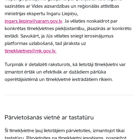
sazināties ar Vides aizsardzības un reģionālās attīstības
ministrijas ekspertu Ingaru Liepiņu,
ingars.liepins@varam.gov.lv
. Ja vēlaties noskaidrot par
konkrētas tīmekļvietnes piekļūstamību, jāsazinās ar konkrēto
iestādi. Savukārt, ja Jūs vēlaties sniegt ierosinājumus
platformas uzlabošanā, tad jāraksta uz
timeklvietnes@mk.gov.lv.
Turpmāk ir detalizēti raksturots, kā lietotāji tīmekļvietni var
izmantot ērtāk un efektīvāk ar dažādiem pārlūka
operētājsistēmā un tīmekļvietnē iestrādātiem rīkiem.
Pārvietošanās vietnē ar tastatūru
Šī tīmekļvietne ļauj lietotājiem pārvietoties, izmantojot tikai
tastatūru. Pārvietoties pa tīmekļvietni iespējams, nospiežot