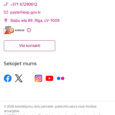
+371 67290612
E-pasts:
pasts@ievp.gov.lv
Stabu iela 89, Rīga, LV–1009
Visi kontakti
Sekojiet mums
© 2026 Ieslodzījumu vietu pārvalde, publicētā satura visas tiesības
aizsargātas.