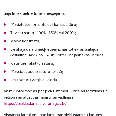
Šajā tīmekļvietnē Jums ir iespējams:
Pārvietoties, izmantojot tikai tastatūru;
Tuvināt saturu 100%, 150% vai 200%;
Mainīt kontrastu;
Lielākajā daļā tīmekļvietnes izmantot ekrānlasītājus
(ieskaitot JAWS, NVDA un VoiceOver jaunākās versijas);
Klausīties rakstītu saturu;
Pārveidot audio saturu tekstā;
Lasīt saturu vieglajā valodā.
Vairāk informācijas par piekļūstamību Vides aizsardzības un
reģionālās attīstības ministrijas vadlīnijās:
https://pieklustamiba.varam.gov.lv/
Vispārīgu jautājumu gadījumā par piekļūstamību lūgums