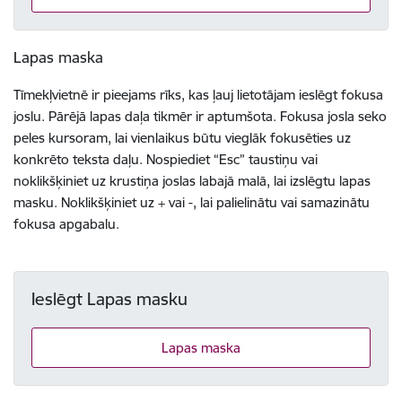
Lapas maska
Tīmekļvietnē ir pieejams rīks, kas ļauj lietotājam ieslēgt fokusa
joslu. Pārējā lapas daļa tikmēr ir aptumšota. Fokusa josla seko
peles kursoram, lai vienlaikus būtu vieglāk fokusēties uz
konkrēto teksta daļu. Nospiediet “Esc” taustiņu vai
noklikšķiniet uz krustiņa joslas labajā malā, lai izslēgtu lapas
masku. Noklikšķiniet uz + vai -, lai palielinātu vai samazinātu
fokusa apgabalu.
Ieslēgt Lapas masku
Lapas maska