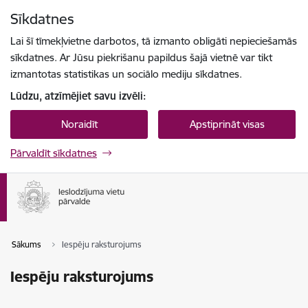
Pāriet uz lapas saturu
Sīkdatnes
Spied
lai meklētu
Enter
Lai šī tīmekļvietne darbotos, tā izmanto obligāti nepieciešamās
sīkdatnes. Ar Jūsu piekrišanu papildus šajā vietnē var tikt
izmantotas statistikas un sociālo mediju sīkdatnes.
Lūdzu, atzīmējiet savu izvēli:
Noraidīt
Apstiprināt visas
Pārvaldīt sīkdatnes
Sākums
Iespēju raksturojums
Iespēju raksturojums