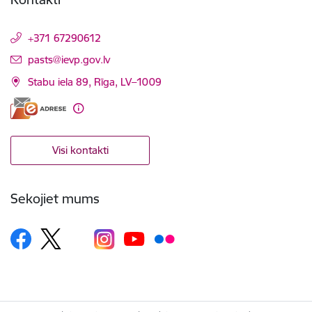
+371 67290612
E-pasts:
pasts@ievp.gov.lv
Stabu iela 89, Rīga, LV–1009
Visi kontakti
Sekojiet mums