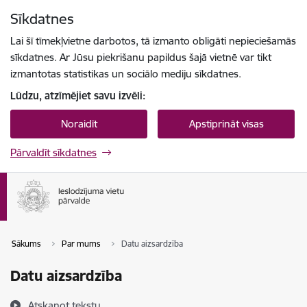
Pāriet uz lapas saturu
Sīkdatnes
Spied
lai meklētu
Enter
Lai šī tīmekļvietne darbotos, tā izmanto obligāti nepieciešamās
sīkdatnes. Ar Jūsu piekrišanu papildus šajā vietnē var tikt
izmantotas statistikas un sociālo mediju sīkdatnes.
Lūdzu, atzīmējiet savu izvēli:
Noraidīt
Apstiprināt visas
Pārvaldīt sīkdatnes
Sākums
Par mums
Datu aizsardzība
Datu aizsardzība
Atskaņot tekstu