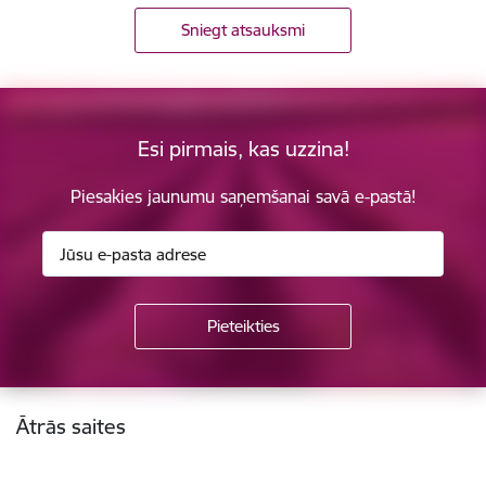
Sniegt atsauksmi
Esi pirmais, kas uzzina!
Piesakies jaunumu saņemšanai savā e-pastā!
Kājene
Ātrās saites