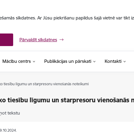
iešamās sīkdatnes. Ar Jūsu piekrišanu papildus šajā vietnē var tikt i
Pārvaldīt sīkdatnes
Mācību centrs
Publikācijas un pārskati
Kontakti
ko tiesību līgumu un starpresoru vienošanās noteikumi
ko tiesību līgumu un starpresoru vienošanās 
ņot tekstu
09.10.2024.