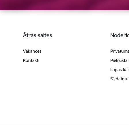
Kājene
Ātrās saites
Noderīg
Vakances
Privātuma
Kontakti
Piekļūsta
Lapas kar
Sīkdatņu 