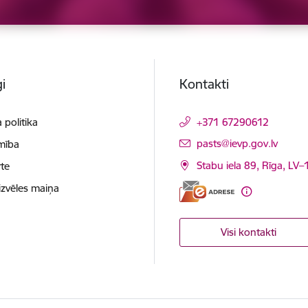
i
Kontakti
 politika
+371 67290612
E-pasts:
pasts@ievp.gov.lv
mība
Stabu iela 89, Rīga, LV
te
izvēles maiņa
Visi kontakti