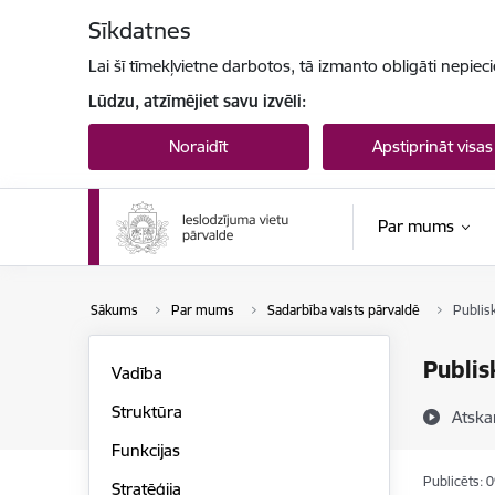
Pāriet uz lapas saturu
Sīkdatnes
Lai šī tīmekļvietne darbotos, tā izmanto obligāti nepiec
Lūdzu, atzīmējiet savu izvēli:
Noraidīt
Apstiprināt visas
Par mums
Sākums
Par mums
Sadarbība valsts pārvaldē
Publis
Publis
Vadība
Struktūra
Atska
Funkcijas
Publicēts: 
Stratēģija