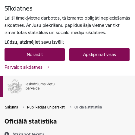
Pāriet uz lapas saturu
Sīkdatnes
Spied
lai meklētu
Enter
Lai šī tīmekļvietne darbotos, tā izmanto obligāti nepieciešamās
sīkdatnes. Ar Jūsu piekrišanu papildus šajā vietnē var tikt
izmantotas statistikas un sociālo mediju sīkdatnes.
Lūdzu, atzīmējiet savu izvēli:
Noraidīt
Apstiprināt visas
Pārvaldīt sīkdatnes
Sākums
Publikācijas un pārskati
Oficiālā statistika
Oficiālā statistika
Atskaņot tekstu