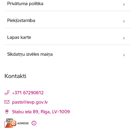
Privātuma politika
Piekļūstamība
Lapas karte
Sīkdatņu izvēles maiņa
Kontakti
+371 67290612
E-pasts:
pasts@ievp.gov.lv
Stabu iela 89, Rīga, LV–1009