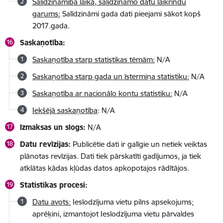
Salīdzināmība laikā, salīdzināmo datu laikrindu
garums:
Salīdzināmi gada dati pieejami sākot kopš
2017.gada.
Saskaņotība:
Saskaņotība starp statistikas tēmām:
N/A
Saskaņotība starp gada un īstermiņa statistiku:
N/A
Saskaņotība ar nacionālo kontu statistiku:
N/A
Iekšējā saskaņotība
: N/A
Izmaksas un slogs:
N/A
Datu revīzijas:
Publicētie dati ir galīgie un netiek veiktas
plānotas revīzijas. Dati tiek pārskatīti gadījumos, ja tiek
atklātas kādas kļūdas datos apkopotajos rādītājos.
Statistikas procesi:
Datu avots:
Ieslodzījuma vietu pilns apsekojums;
aprēķini, izmantojot Ieslodzījuma vietu pārvaldes