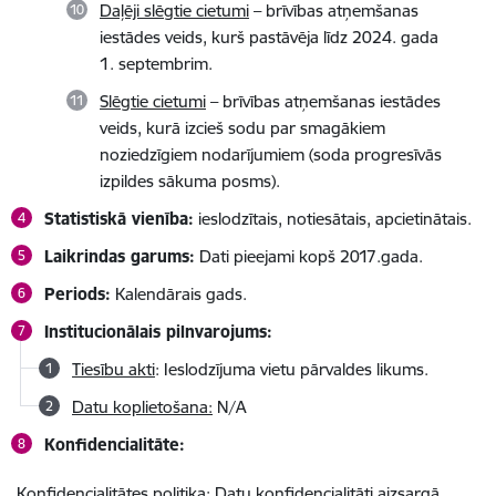
Daļēji slēgtie cietumi
– brīvības atņemšanas
iestādes veids, kurš pastāvēja līdz 2024. gada
1. septembrim.
Slēgtie cietumi
– brīvības atņemšanas iestādes
veids, kurā izcieš sodu par smagākiem
noziedzīgiem nodarījumiem (soda progresīvās
izpildes sākuma posms).
Statistiskā vienība:
ieslodzītais, notiesātais, apcietinātais.
Laikrindas garums:
Dati pieejami kopš 2017.gada.
Periods:
Kalendārais gads.
Institucionālais pilnvarojums:
Tiesību akti
: Ieslodzījuma vietu pārvaldes likums.
Datu koplietošana:
N/A
Konfidencialitāte:
Konfidencialitātes politika:
Datu konfidencialitāti aizsargā