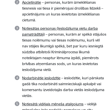
Apcietinātie
– personas, kurām izmeklēšanas
tiesnesis vai tiesa ir piemērojusi drošības līdzekli –
apcietinājums un kuras ievietotas izmeklēšanas
cietumā.
Notiesātas personas (Ieslodzījuma vietu darba
pamatrādītāji)
– personas, kurām ar spēkā stājušos
tiesas nolēmumu vai tiesas nolēmumu, kurš vēl
nav stājies likumīgā spēkā, bet par kuru iesniegtā
sūdzība atbilstoši Kriminālprocesa likumā
noteiktajam neaptur lēmuma izpildi, piemērots
brīvības atņemšanas sods, un kuras ievietotas
ieslodzījuma vietā.
Nodarbinātie ieslodzītie
– ieslodzītie, kuri pārskata
gadā tika nodarbināti saimnieciskajā apkalpē vai
komersantu izveidotajās darba vietās ieslodzījuma
vietās.
Notiesātā vidējais mēneša atalgojums
– vidējā
mēnešalga (pēc nodokļu nomaksas un citu