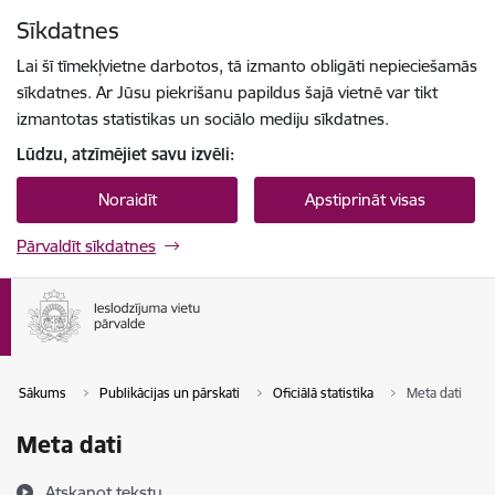
Pāriet uz lapas saturu
Sīkdatnes
Spied
lai meklētu
Enter
Lai šī tīmekļvietne darbotos, tā izmanto obligāti nepieciešamās
sīkdatnes. Ar Jūsu piekrišanu papildus šajā vietnē var tikt
izmantotas statistikas un sociālo mediju sīkdatnes.
Lūdzu, atzīmējiet savu izvēli:
Noraidīt
Apstiprināt visas
Pārvaldīt sīkdatnes
Sākums
Publikācijas un pārskati
Oficiālā statistika
Meta dati
Meta dati
Atskaņot tekstu