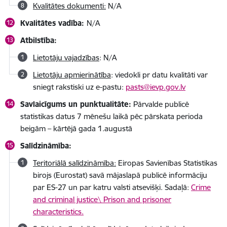
Kvalitātes dokumenti:
N/A
Kvalitātes vadība:
N/A
Atbilstība:
Lietotāju vajadzības
: N/A
Lietotāju apmierinātība
: viedokli pr datu kvalitāti var
sniegt rakstiski uz e-pastu:
pasts@ievp.gov.lv
Savlaicīgums un punktualitāte:
Pārvalde publicē
statistikas datus 7 mēnešu laikā pēc pārskata perioda
beigām – kārtējā gada 1.augustā
Salīdzināmība:
Teritoriālā salīdzināmība:
Eiropas Savienības Statistikas
birojs (Eurostat) savā mājaslapā publicē informāciju
par ES-27 un par katru valsti atsevišķi. Sadaļā:
Crime
and criminal justice\ Prison and prisoner
characteristics.