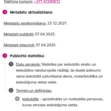
Telefona numurs:
+371 67290612
Metadatu aktualizēšana:
Metadatu apstiprināšana:
23.12.2021.
Metadati publicēti:
07.04.2025.
Metadati atjaunoti:
07.04.2025.
Publicētā statistika:
Datu apraksts:
Statistika par ieslodzīto skaitu un
ieslodzītos raksturojošie rādītāji, tai skaitā izdevumi
viena ieslodzītā uzturēšanai dienā, nodarbinātība un
ieslodzījuma vietas veids.
Termini un definīcijas:
Ieslodzītie
– apcietinātās un notiesātās personas,
kuras atrodas ieslodzījuma vietās.