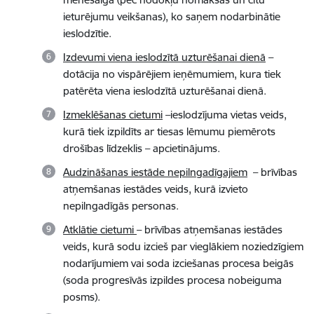
ieturējumu veikšanas), ko saņem nodarbinātie
ieslodzītie.
Izdevumi viena ieslodzītā uzturēšanai dienā
–
dotācija no vispārējiem ieņēmumiem, kura tiek
patērēta viena ieslodzītā uzturēšanai dienā.
Izmeklēšanas cietumi
–ieslodzījuma vietas veids,
kurā tiek izpildīts ar tiesas lēmumu piemērots
drošības līdzeklis – apcietinājums.
Audzināšanas iestāde nepilngadīgajiem
– brīvības
atņemšanas iestādes veids, kurā izvieto
nepilngadīgās personas.
Atklātie cietumi
– brīvības atņemšanas iestādes
veids, kurā sodu izcieš par vieglākiem noziedzīgiem
nodarījumiem vai soda izciešanas procesa beigās
(soda progresīvās izpildes procesa nobeiguma
posms).