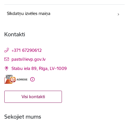
Sīkdatņu izvēles maiņa
Kontakti
+371 67290612
E-pasts:
pasts@ievp.gov.lv
Stabu iela 89, Rīga, LV–1009
Visi kontakti
Sekojiet mums