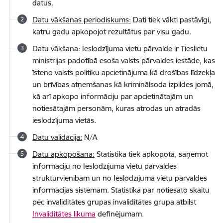
datus.
Datu vākšanas periodiskums:
Dati tiek vākti pastāvīgi,
katru gadu apkopojot rezultātus par visu gadu.
Datu vākšana:
Ieslodzījuma vietu pārvalde ir Tieslietu
ministrijas padotībā esoša valsts pārvaldes iestāde, kas
īsteno valsts politiku apcietinājuma kā drošības līdzekļa
un brīvības atņemšanas kā kriminālsoda izpildes jomā,
kā arī apkopo informāciju par apcietinātajām un
notiesātajām personām, kuras atrodas un atradās
ieslodzījuma vietās.
Datu validācija:
N/A
Datu apkopošana:
Statistika tiek apkopota, saņemot
informāciju no Ieslodzījuma vietu pārvaldes
struktūrvienībām un no Ieslodzījuma vietu pārvaldes
informācijas sistēmām. Statistikā par notiesāto skaitu
pēc invaliditātes grupas invaliditātes grupa atbilst
Invaliditātes likuma
definējumam.