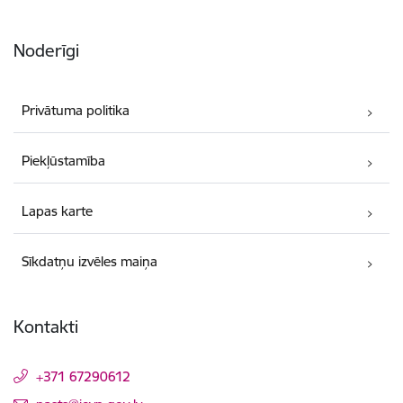
Noderīgi
Privātuma politika
Piekļūstamība
Lapas karte
Sīkdatņu izvēles maiņa
Kontakti
+371 67290612
E-pasts: