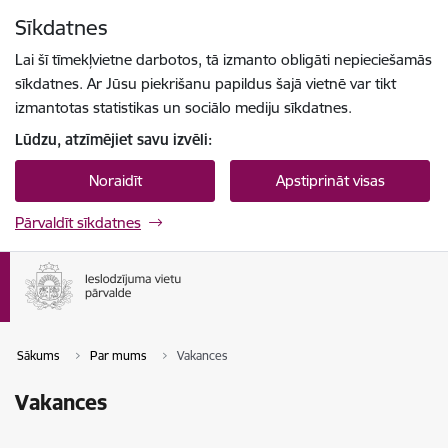
Pāriet uz lapas saturu
Sīkdatnes
Spied
lai meklētu
Enter
Lai šī tīmekļvietne darbotos, tā izmanto obligāti nepieciešamās
sīkdatnes. Ar Jūsu piekrišanu papildus šajā vietnē var tikt
izmantotas statistikas un sociālo mediju sīkdatnes.
Lūdzu, atzīmējiet savu izvēli:
Noraidīt
Apstiprināt visas
Pārvaldīt sīkdatnes
Sākums
Par mums
Vakances
Vakances