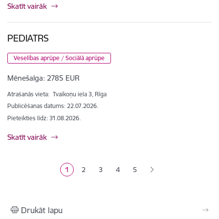
Skatīt vairāk
PEDIATRS
Veselības aprūpe / Sociālā aprūpe
Mēnešalga:
2785 EUR
Atrašanās vieta:
Tvaikoņu iela 3, Rīga
Publicēšanas datums: 22.07.2026.
Pieteikties līdz
:
31.08.2026.
Skatīt vairāk
Lapošana
1
2
3
4
5
Pašreizējā lapa
Lapa
Lapa
Lapa
Lapa
Drukāt lapu