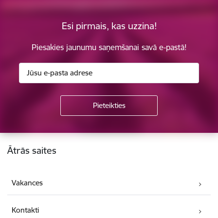
Esi pirmais, kas uzzina!
Piesakies jaunumu saņemšanai savā e-pastā!
Kājene
Ātrās saites
Vakances
Kontakti