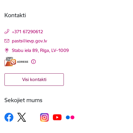
Kontakti
+371 67290612
E-pasts:
pasts@ievp.gov.lv
Stabu iela 89, Rīga, LV–1009
Visi kontakti
Sekojiet mums