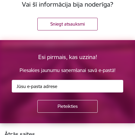
Vai šī informācija bija noderīga?
Sniegt atsauksmi
Esi pirmais, kas uzzina!
Piesakies jaunumu saņemšanai savā e-pastā!
Kājene
Ātrās saites