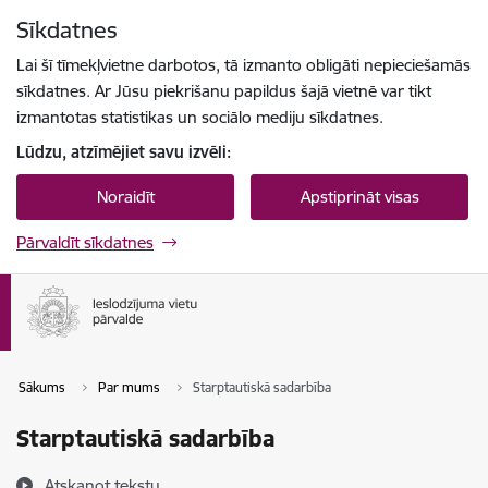
Pāriet uz lapas saturu
Sīkdatnes
Spied
lai meklētu
Enter
Lai šī tīmekļvietne darbotos, tā izmanto obligāti nepieciešamās
sīkdatnes. Ar Jūsu piekrišanu papildus šajā vietnē var tikt
izmantotas statistikas un sociālo mediju sīkdatnes.
Lūdzu, atzīmējiet savu izvēli:
Noraidīt
Apstiprināt visas
Pārvaldīt sīkdatnes
Sākums
Par mums
Starptautiskā sadarbība
Starptautiskā sadarbība
Atskaņot tekstu