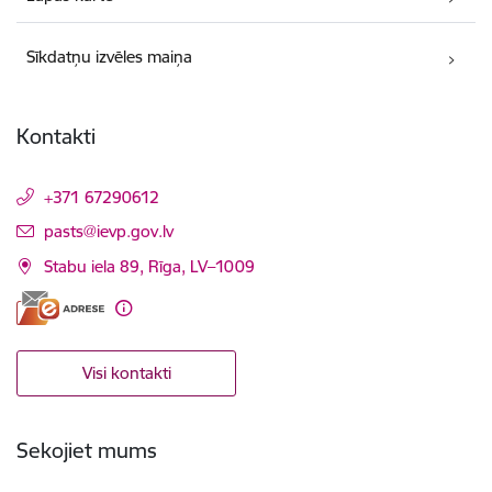
Sīkdatņu izvēles maiņa
Kontakti
+371 67290612
E-pasts:
pasts@ievp.gov.lv
Stabu iela 89, Rīga, LV–1009
Visi kontakti
Sekojiet mums