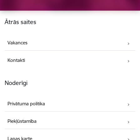
Kājene
Ātrās saites
Vakances
Kontakti
Noderīgi
Privātuma politika
Piekļūstamība
Lapas karte