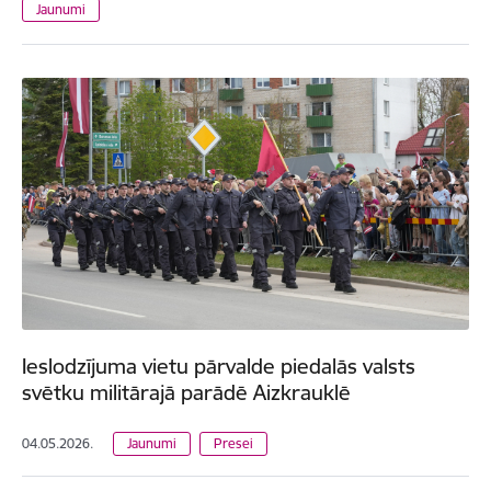
Jaunumi
Ieslodzījuma vietu pārvalde piedalās valsts
svētku militārajā parādē Aizkrauklē
04.05.2026.
Jaunumi
Presei