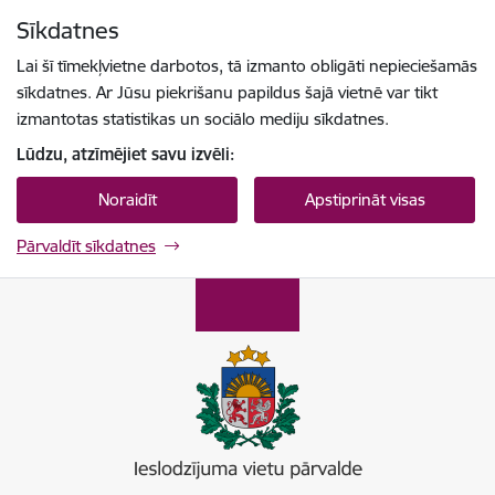
Pāriet uz lapas saturu
Sīkdatnes
Spied
lai meklētu
Enter
Lai šī tīmekļvietne darbotos, tā izmanto obligāti nepieciešamās
sīkdatnes. Ar Jūsu piekrišanu papildus šajā vietnē var tikt
izmantotas statistikas un sociālo mediju sīkdatnes.
Lūdzu, atzīmējiet savu izvēli:
Noraidīt
Apstiprināt visas
Pārvaldīt sīkdatnes
Ieslodzījumu vietu pārvalde