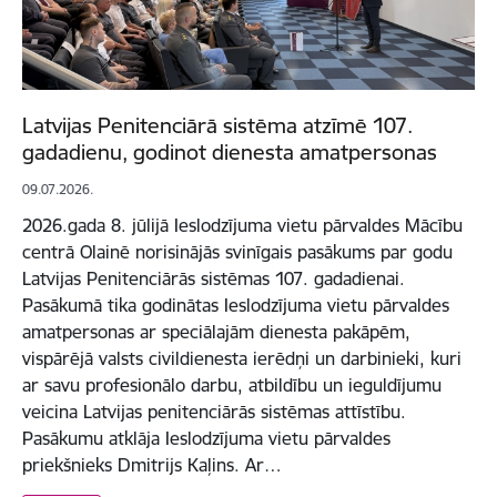
Latvijas Penitenciārā sistēma atzīmē 107.
gadadienu, godinot dienesta amatpersonas
09.07.2026.
2026.gada 8. jūlijā Ieslodzījuma vietu pārvaldes Mācību
centrā Olainē norisinājās svinīgais pasākums par godu
Latvijas Penitenciārās sistēmas 107. gadadienai.
Pasākumā tika godinātas Ieslodzījuma vietu pārvaldes
amatpersonas ar speciālajām dienesta pakāpēm,
vispārējā valsts civildienesta ierēdņi un darbinieki, kuri
ar savu profesionālo darbu, atbildību un ieguldījumu
veicina Latvijas penitenciārās sistēmas attīstību.
Pasākumu atklāja Ieslodzījuma vietu pārvaldes
priekšnieks Dmitrijs Kaļins. Ar…