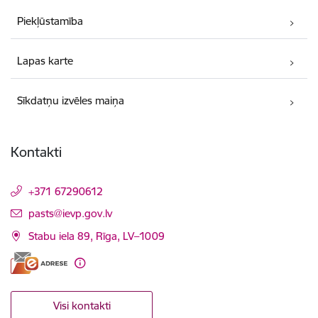
Piekļūstamība
Lapas karte
Sīkdatņu izvēles maiņa
Kontakti
+371 67290612
E-pasts:
pasts@ievp.gov.lv
Stabu iela 89, Rīga, LV–1009
Visi kontakti