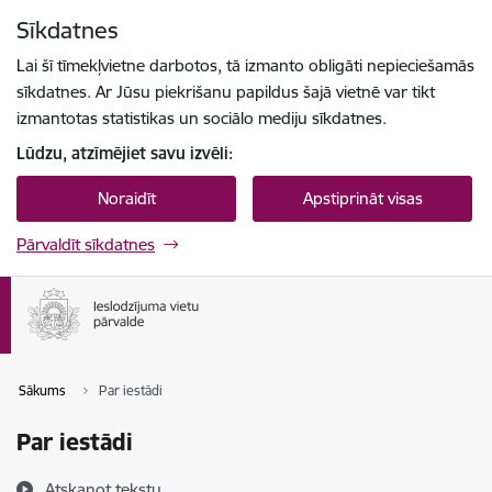
Pāriet uz lapas saturu
Sīkdatnes
Spied
lai meklētu
Enter
Lai šī tīmekļvietne darbotos, tā izmanto obligāti nepieciešamās
sīkdatnes. Ar Jūsu piekrišanu papildus šajā vietnē var tikt
izmantotas statistikas un sociālo mediju sīkdatnes.
Lūdzu, atzīmējiet savu izvēli:
Noraidīt
Apstiprināt visas
Pārvaldīt sīkdatnes
Sākums
Par iestādi
Par iestādi
Atskaņot tekstu