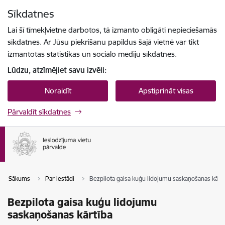
Pāriet uz lapas saturu
Sīkdatnes
Spied
lai meklētu
Enter
Lai šī tīmekļvietne darbotos, tā izmanto obligāti nepieciešamās
sīkdatnes. Ar Jūsu piekrišanu papildus šajā vietnē var tikt
izmantotas statistikas un sociālo mediju sīkdatnes.
Lūdzu, atzīmējiet savu izvēli:
Noraidīt
Apstiprināt visas
Pārvaldīt sīkdatnes
Sākums
Par iestādi
Bezpilota gaisa kuģu lidojumu saskaņošanas kārtī
Bezpilota gaisa kuģu lidojumu
saskaņošanas kārtība