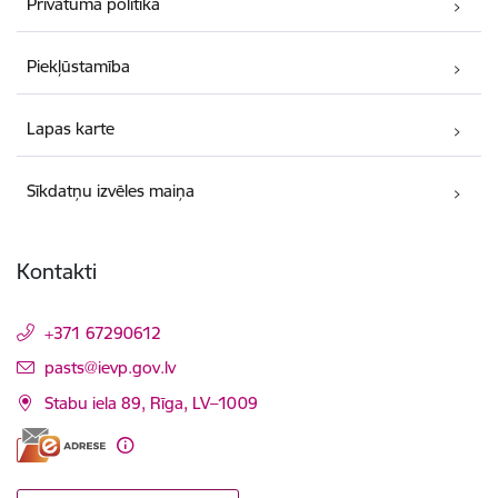
Privātuma politika
Piekļūstamība
Lapas karte
Sīkdatņu izvēles maiņa
Kontakti
+371 67290612
E-pasts:
pasts@ievp.gov.lv
Stabu iela 89, Rīga, LV–1009